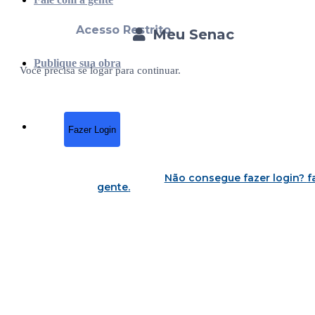
Acesso Restrito
Meu Senac
Publique sua obra
Você precisa se logar para continuar.
Fazer Login
Não consegue fazer login?
f
gente
.