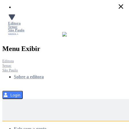
Pular
para
o
Conteúdo
Editora
Senac
São Paulo
SACOLA
MENU
Menu Exibir
Editora
Senac
São Paulo
Sobre a editora
Login
Categorias
Fale com a gente