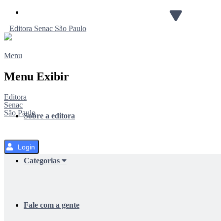
Pular
para
Editora
Senac
São Paulo
o
Conteúdo
Menu
Menu Exibir
Editora
Senac
São Paulo
Sobre a editora
Login
Categorias
Fale com a gente