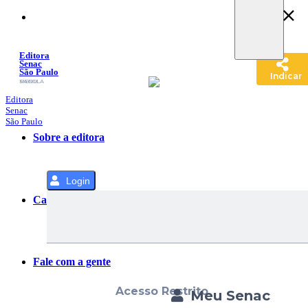
Pular
para
o
Conteúdo
Editora
Senac
São Paulo
Indicar
SACOLA
MENU
Editora
Senac
São Paulo
Sobre a editora
Login
Categorias
Fale com a gente
Acesso Restrito
Meu Senac