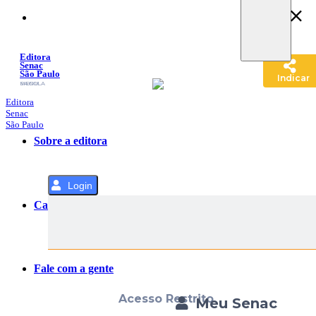
Pular
para
o
Conteúdo
Editora
Senac
São Paulo
Indicar
SACOLA
MENU
Editora
Senac
São Paulo
Sobre a editora
Login
Categorias
Fale com a gente
Acesso Restrito
Meu Senac