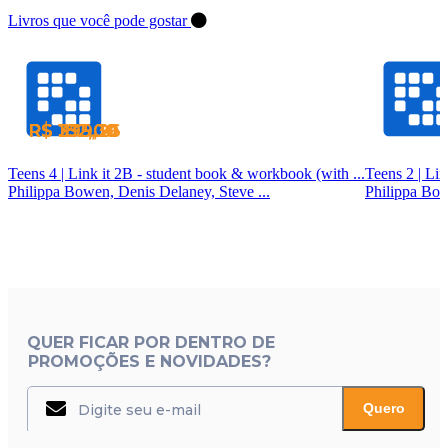
Livros que você pode gostar
R$ 182,00
R$ 182,00
R$ 399,26
R$ 235,30
Teens 4 | Link it 2B - student book & workbook (with ...
Philippa Bowen, Denis Delaney, Steve ...
Philippa Bow
QUER FICAR POR DENTRO DE
PROMOÇÕES E NOVIDADES?
Quero