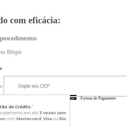
o com eficácia:
 procedimentos
no Bispo
a
ete
Formas de Pagamento
 Consulte aqui
tão de Crédito
'
rcelamento em até
3 vezes sem
ros
com
Mastercard
,
Visa
ou
Elo.