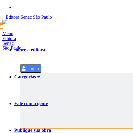
Pular
para
Editora
Senac
São Paulo
o
Conteúdo
Menu
Editora
Senac
São Paulo
Sobre a editora
Login
Categorias
Fale com a gente
Publique sua obra