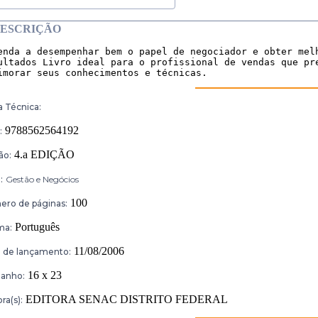
ESCRIÇÃO
enda a desempenhar bem o papel de negociador e obter melh
ultados Livro ideal para o profissional de vendas que pre
imorar seus conhecimentos e técnicas.
a Técnica:
9788562564192
:
4.a EDIÇÃO
ão:
:
Gestão e Negócios
100
ro de páginas:
Português
ma:
11/08/2006
 de lançamento:
16 x 23
anho:
EDITORA SENAC DISTRITO FEDERAL
ra(s):