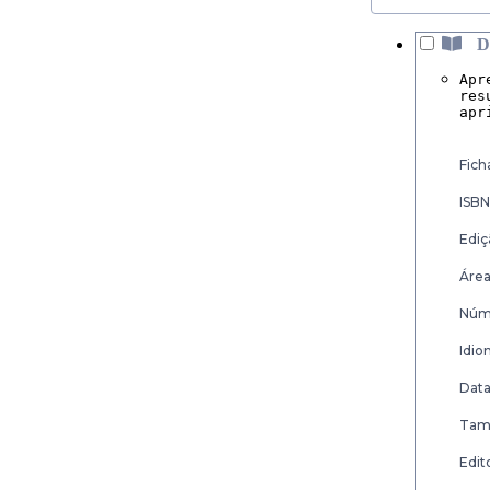
D
Apr
res
apr
Fich
ISBN
Ediç
Área
Núme
Idio
Data
Tam
Edito