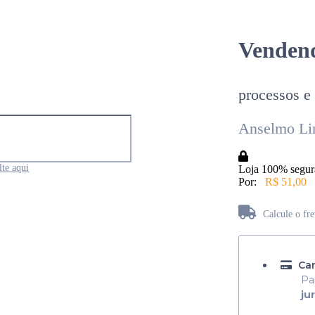
Vendend
processos e
Anselmo Li
te aqui
Loja 100% segur
Por:
R$ 51,00
Calcule o fr
Não sabe seu CEP?
Car
Pa
ju