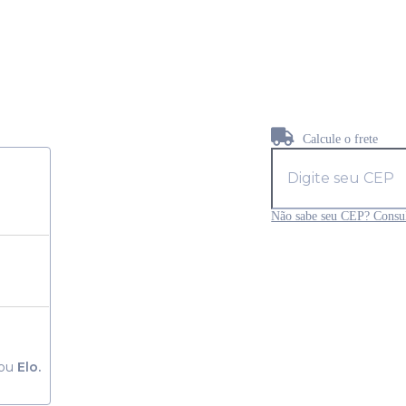
Calcule o frete
Não sabe seu CEP? Consul
ou
Elo.