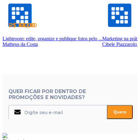
R$ 84,00
R$ 100,00
R$ 78,00
Lightroom: edite, organize e publique fotos pelo ...
Marketing na prátic
Matheus da Costa
Cibele Piazzarolo 
QUER FICAR POR DENTRO DE
PROMOÇÕES E NOVIDADES?
Quero