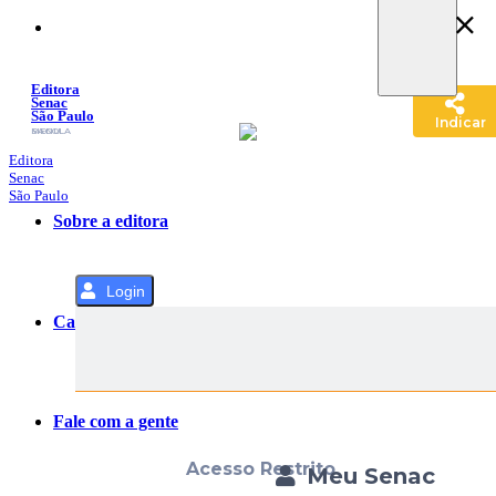
Pular
para
o
Conteúdo
Editora
Senac
São Paulo
Indicar
SACOLA
MENU
Editora
Senac
São Paulo
Sobre a editora
Login
Categorias
Fale com a gente
Acesso Restrito
Meu Senac