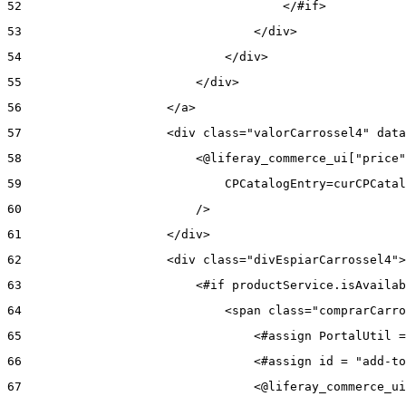
52
                                    </#if> 
53
                                </div> 
54
                            </div> 
55
                        </div> 
56
                    </a> 
57
                    <div class="valorCarrossel4" data
58
                        <@liferay_commerce_ui["price"
59
                            CPCatalogEntry=curCPCatal
60
                        /> 
61
                    </div> 
62
                    <div class="divEspiarCarrossel4">
63
                        <#if productService.isAvailab
64
                            <span class="comprarCarro
65
                                <#assign PortalUtil =
66
                                <#assign id = "add-to
67
                                <@liferay_commerce_ui