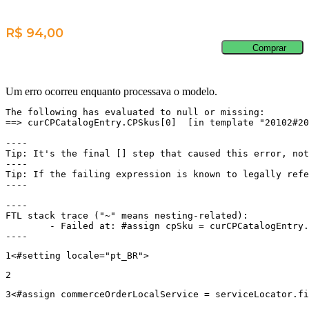
R$ 94,00
Comprar
Um erro ocorreu enquanto processava o modelo.
The following has evaluated to null or missing:

==> curCPCatalogEntry.CPSkus[0]  [in template "20102#20
----

Tip: It's the final [] step that caused this error, not
----

Tip: If the failing expression is known to legally refe
----

----

FTL stack trace ("~" means nesting-related):

	- Failed at: #assign cpSku = curCPCatalogEntry.CPS...  [in template "20102#20129#43699000" at line 14, column 13]

----
1
<#setting locale="pt_BR"> 
2
3
<#assign commerceOrderLocalService = serviceLocator.fi