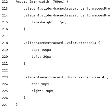
212
    @media (min-width: 769px) { 
213
        .slider4.slider4semextracard .informacoesPro
214
        .slider4.slider4semextracard .informacoesPro
215
            line-height: 17px; 
216
        } 
217
218
        .slider4semextracard .valorCarrossel4 { 
219
            top: 100px; 
220
            left: 20px; 
221
        } 
222
223
        .slider4semextracard .divEspiarCarrossel4 { 
224
            top: 90px; 
225
            right: 20px; 
226
        } 
227
    } 