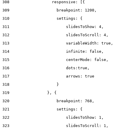
308
                  responsive: [{ 
309
                    breakpoint: 1200, 
310
                    settings: { 
311
                        slidesToShow: 4, 
312
                        slidesToScroll: 4, 
313
                        variableWidth: true, 
314
                        infinite: false, 
315
                        centerMode: false, 
316
                        dots:true, 
317
                        arrows: true 
318
                    } 
319
                }, { 
320
                    breakpoint: 768, 
321
                    settings: { 
322
                        slidesToShow: 1, 
323
                        slidesToScroll: 1, 