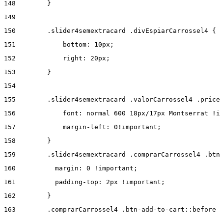
148
        } 
149
150
        .slider4semextracard .divEspiarCarrossel4 { 
151
            bottom: 10px; 
152
            right: 20px; 
153
        } 
154
155
        .slider4semextracard .valorCarrossel4 .price
156
            font: normal 600 18px/17px Montserrat !i
157
            margin-left: 0!important; 
158
        } 
159
        .slider4semextracard .comprarCarrossel4 .btn
160
          margin: 0 !important; 
161
          padding-top: 2px !important; 
162
        } 
163
        .comprarCarrossel4 .btn-add-to-cart::before 