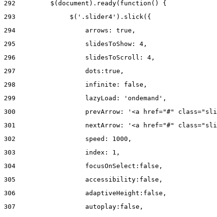
292
         $(document).ready(function() { 
293
              $('.slider4').slick({ 
294
                  arrows: true, 
295
                  slidesToShow: 4, 
296
                  slidesToScroll: 4, 
297
                  dots:true, 
298
                  infinite: false, 
299
                  lazyLoad: 'ondemand', 
300
                  prevArrow: '<a href="#" class="sli
301
                  nextArrow: '<a href="#" class="sli
302
                  speed: 1000,  
303
                  index: 1, 
304
                  focusOnSelect:false, 
305
                  accessibility:false, 
306
                  adaptiveHeight:false, 
307
                  autoplay:false, 