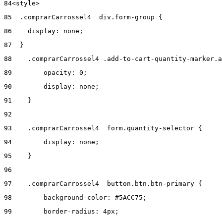
84
<style> 
85
  .comprarCarrossel4  div.form-group { 
86
    display: none; 
87
  } 
88
    .comprarCarrossel4 .add-to-cart-quantity-marker.a
89
        opacity: 0; 
90
        display: none; 
91
    } 
92
93
    .comprarCarrossel4  form.quantity-selector { 
94
        display: none; 
95
    } 
96
97
    .comprarCarrossel4  button.btn.btn-primary { 
98
        background-color: #5ACC75; 
99
        border-radius: 4px; 