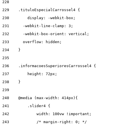
228
229
    .tituloEspecialCarrossel4 { 
230
        display: -webkit-box; 
231
      -webkit-line-clamp: 3; 
232
      -webkit-box-orient: vertical; 
233
      overflow: hidden; 
234
    } 
235
236
    .informacoesSuperioresCarrossel4 { 
237
        height: 72px; 
238
    } 
239
240
    @media (max-width: 414px){ 
241
        .slider4 { 
242
            width: 100vw !important; 
243
            /* margin-right: 0; */ 