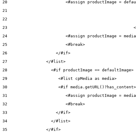
20
                        <#assign productImage = defau
21
22
23
                                                    <
24
                        <#assign productImage = media
25
                        <#break> 
26
                    </#if> 
27
                </#list> 
28
                  <#if productImage == defaultImage> 
29
                     <#list cpMedia as media> 
30
                     <#if media.getURL()?has_content>
31
                        <#assign productImage = media
32
                        <#break> 
33
                    </#if> 
34
                  </#list> 
35
                </#if> 