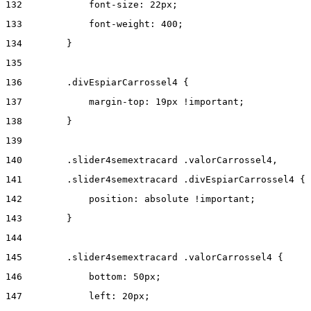
132
            font-size: 22px; 
133
            font-weight: 400; 
134
        } 
135
136
        .divEspiarCarrossel4 { 
137
            margin-top: 19px !important; 
138
        } 
139
140
        .slider4semextracard .valorCarrossel4, 
141
        .slider4semextracard .divEspiarCarrossel4 { 
142
            position: absolute !important; 
143
        } 
144
145
        .slider4semextracard .valorCarrossel4 { 
146
            bottom: 50px; 
147
            left: 20px; 