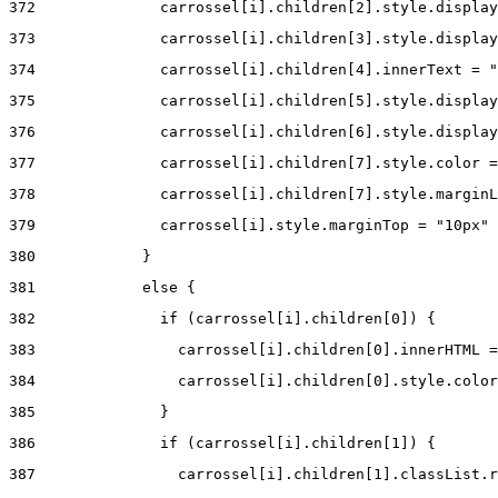
372
              carrossel[i].children[2].style.display
373
              carrossel[i].children[3].style.display
374
              carrossel[i].children[4].innerText = "
375
              carrossel[i].children[5].style.display
376
              carrossel[i].children[6].style.display
377
              carrossel[i].children[7].style.color =
378
              carrossel[i].children[7].style.marginL
379
              carrossel[i].style.marginTop = "10px" 
380
            } 
381
            else { 
382
              if (carrossel[i].children[0]) { 
383
                carrossel[i].children[0].innerHTML =
384
                carrossel[i].children[0].style.color
385
              } 
386
              if (carrossel[i].children[1]) { 
387
                carrossel[i].children[1].classList.r