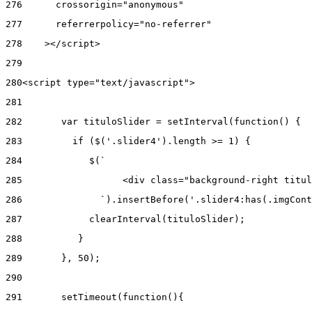
276
      crossorigin="anonymous" 
277
      referrerpolicy="no-referrer" 
278
    ></script> 
279
280
<script type="text/javascript"> 
281
282
       var tituloSlider = setInterval(function() { 
283
         if ($('.slider4').length >= 1) { 
284
            $(` 
285
                  <div class="background-right titul
286
              `).insertBefore('.slider4:has(.imgCont
287
            clearInterval(tituloSlider); 
288
          } 
289
       }, 50); 
290
291
       setTimeout(function(){ 