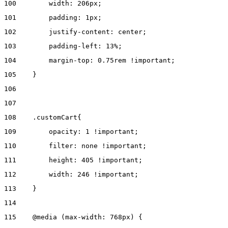
100
        width: 206px; 
101
        padding: 1px; 
102
        justify-content: center;  
103
        padding-left: 13%; 
104
        margin-top: 0.75rem !important; 
105
    } 
106
107
108
    .customCart{ 
109
        opacity: 1 !important; 
110
        filter: none !important; 
111
        height: 405 !important; 
112
        width: 246 !important; 
113
    } 
114
115
    @media (max-width: 768px) { 