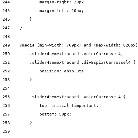
244
            margin-right: 20px; 
245
            margin-left: 20px; 
246
        } 
247
    } 
248
249
    @media (min-width: 769px) and (max-width: 820px)
250
        .slider4semextracard .valorCarrossel4, 
251
        .slider4semextracard .divEspiarCarrossel4 { 
252
            position: absolute; 
253
        } 
254
255
        .slider4semextracard .valorCarrossel4 { 
256
            top: initial !important; 
257
            bottom: 50px; 
258
        } 
259