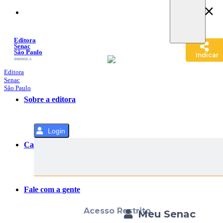
Pular
para
o
Conteúdo
Editora
Senac
São Paulo
Indicar
SACOLA
MENU
Editora
Senac
São Paulo
Sobre a editora
Login
Categorias
Fale com a gente
Acesso Restrito
Meu Senac