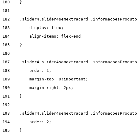
180
    } 
181
182
    .slider4.slider4semextracard .informacoesProduto
183
        display: flex; 
184
        align-items: flex-end; 
185
    } 
186
187
    .slider4.slider4semextracard .informacoesProdut
188
        order: 1; 
189
        margin-top: 0!important; 
190
        margin-right: 2px; 
191
    } 
192
193
    .slider4.slider4semextracard .informacoesProduto
194
        order: 2; 
195
    } 