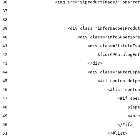
36
                   <img src="${productImage}" onerror
37
38
39
                        <div class="informacoesProdut
40
                            <div class="infoSuperiore
41
                                <div class="tituloEsp
42
                                    ${curCPCatalogEnt
43
                                </div> 
44
                                <div class="autorEspe
45
                                    <#if contentHelpe
46
                                        <#list conten
47
                                            <#if spec
48
                                                ${spe
49
                                                <#bre
50
                                            </#if> 
51
                                        </#list> 