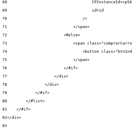
68
                                    CPInstanceId=cpSk
69
                                    id=id 
70
                                /> 
71
                            </span> 
72
                        <#else> 
73
                            <span class="comprarCarro
74
                                <button class="btnInd
75
                            </span> 
76
                        </#if> 
77
                    </div> 
78
                </div> 
79
            </#if> 
80
        </#list> 
81
    </#if> 
82
</div> 
83