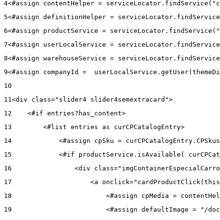
4
<#assign contentHelper = serviceLocator.findService("c
5
<#assign definitionHelper = serviceLocator.findService
6
<#assign productService = serviceLocator.findService("
7
<#assign userLocalService = serviceLocator.findService
8
<#assign warehouseService = serviceLocator.findService
9
<#assign companyId =  userLocalService.getUser(themeDi
10
11
<div class="slider4 slider4semextracard"> 
12
    <#if entries?has_content> 
13
        <#list entries as curCPCatalogEntry> 
14
            <#assign cpSku = curCPCatalogEntry.CPSkus
15
            <#if productService.isAvailable( curCPCat
16
                <div class="imgContainerEspecialCarro
17
                    <a onclick="cardProductClick(this
18
                        <#assign cpMedia = contentHel
19
                        <#assign defaultImage = "/doc