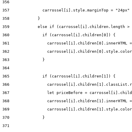
356
357
              carrossel[i].style.marginTop = "24px" 
358
            } 
359
            else if (carrossel[i].children.length > 
360
              if (carrossel[i].children[0]) { 
361
                carrossel[i].children[0].innerHTML =
362
                carrossel[i].children[0].style.color
363
              } 
364
365
              if (carrossel[i].children[1]) { 
366
                carrossel[i].children[1].classList.r
367
                let priceBefore = carrossel[i].child
368
                carrossel[i].children[1].innerHTML =
369
                carrossel[i].children[1].style.color
370
              } 
371