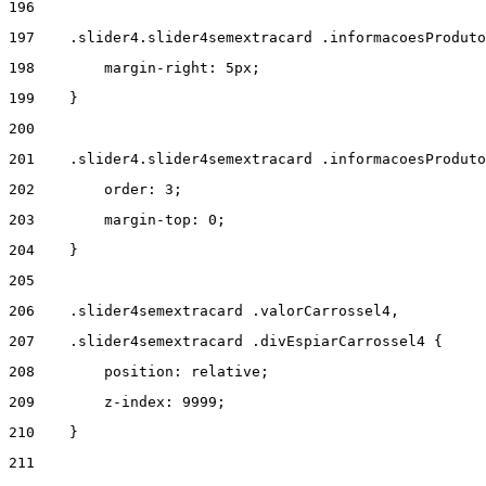
196
197
    .slider4.slider4semextracard .informacoesProduto
198
        margin-right: 5px; 
199
    } 
200
201
    .slider4.slider4semextracard .informacoesProduto
202
        order: 3; 
203
        margin-top: 0; 
204
    } 
205
206
    .slider4semextracard .valorCarrossel4, 
207
    .slider4semextracard .divEspiarCarrossel4 { 
208
        position: relative; 
209
        z-index: 9999; 
210
    } 
211