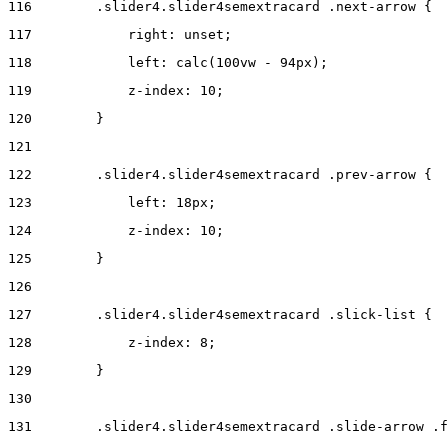
116
        .slider4.slider4semextracard .next-arrow { 
117
            right: unset; 
118
            left: calc(100vw - 94px); 
119
            z-index: 10; 
120
        } 
121
122
        .slider4.slider4semextracard .prev-arrow { 
123
            left: 18px; 
124
            z-index: 10; 
125
        } 
126
127
        .slider4.slider4semextracard .slick-list { 
128
            z-index: 8; 
129
        } 
130
131
        .slider4.slider4semextracard .slide-arrow .f