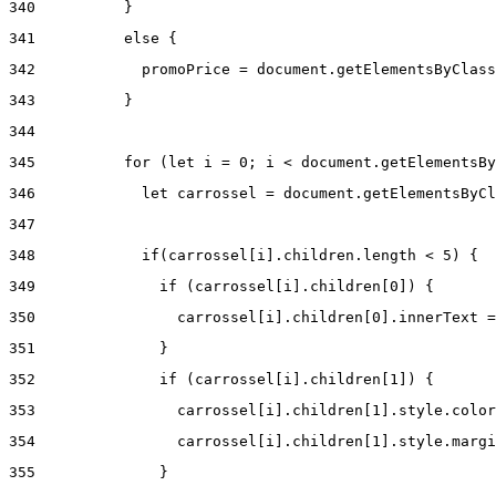
340
          } 
341
          else { 
342
            promoPrice = document.getElementsByClass
343
          } 
344
345
          for (let i = 0; i < document.getElementsBy
346
            let carrossel = document.getElementsByCl
347
348
            if(carrossel[i].children.length < 5) { 
349
              if (carrossel[i].children[0]) { 
350
                carrossel[i].children[0].innerText =
351
              } 
352
              if (carrossel[i].children[1]) { 
353
                carrossel[i].children[1].style.color
354
                carrossel[i].children[1].style.margi
355
              } 