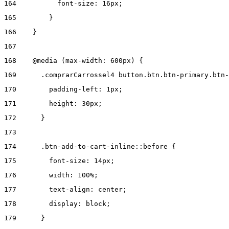
164
          font-size: 16px; 
165
        } 
166
    } 
167
168
    @media (max-width: 600px) { 
169
      .comprarCarrossel4 button.btn.btn-primary.btn-
170
        padding-left: 1px; 
171
        height: 30px; 
172
      } 
173
174
      .btn-add-to-cart-inline::before { 
175
        font-size: 14px; 
176
        width: 100%; 
177
        text-align: center; 
178
        display: block; 
179
      } 