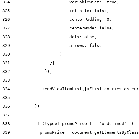
324
                        variableWidth: true, 
325
                        infinite: false, 
326
                        centerPadding: 0, 
327
                        centerMode: false, 
328
                        dots:false, 
329
                        arrows: false 
330
                    } 
331
                }] 
332
              }); 
333
334
             sendViewItemList([<#list entries as cur
335
336
          }); 
337
338
          if (typeof promoPrice !== 'undefined') { 
339
            promoPrice = document.getElementsByClass