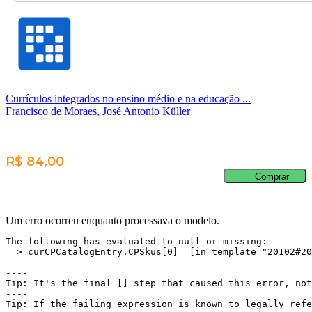
Currículos integrados no ensino médio e na educação ...
Francisco de Moraes, José Antonio Küller
R$ 84,00
Comprar
Um erro ocorreu enquanto processava o modelo.
The following has evaluated to null or missing:

==> curCPCatalogEntry.CPSkus[0]  [in template "20102#20
----

Tip: It's the final [] step that caused this error, not
----

Tip: If the failing expression is known to legally refe