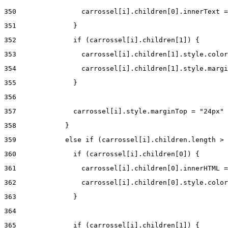
350
                carrossel[i].children[0].innerText =
351
              } 
352
              if (carrossel[i].children[1]) { 
353
                carrossel[i].children[1].style.color
354
                carrossel[i].children[1].style.margi
355
              } 
356
357
              carrossel[i].style.marginTop = "24px" 
358
            } 
359
            else if (carrossel[i].children.length > 
360
              if (carrossel[i].children[0]) { 
361
                carrossel[i].children[0].innerHTML =
362
                carrossel[i].children[0].style.color
363
              } 
364
365
              if (carrossel[i].children[1]) { 