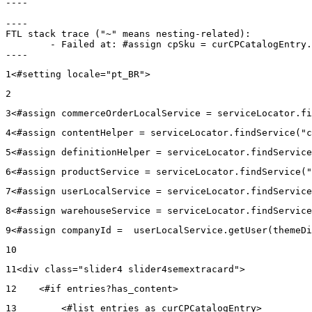
----

----

FTL stack trace ("~" means nesting-related):

	- Failed at: #assign cpSku = curCPCatalogEntry.CPS...  [in template "20102#20129#43699000" at line 14, column 13]

----
1
<#setting locale="pt_BR"> 
2
3
<#assign commerceOrderLocalService = serviceLocator.fi
4
<#assign contentHelper = serviceLocator.findService("c
5
<#assign definitionHelper = serviceLocator.findService
6
<#assign productService = serviceLocator.findService("
7
<#assign userLocalService = serviceLocator.findService
8
<#assign warehouseService = serviceLocator.findService
9
<#assign companyId =  userLocalService.getUser(themeDi
10
11
<div class="slider4 slider4semextracard"> 
12
    <#if entries?has_content> 
13
        <#list entries as curCPCatalogEntry> 