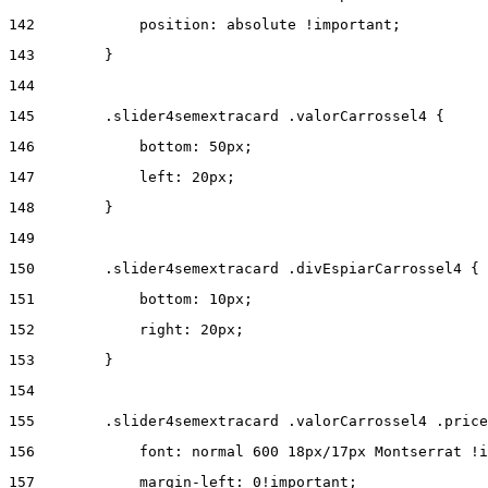
142
            position: absolute !important; 
143
        } 
144
145
        .slider4semextracard .valorCarrossel4 { 
146
            bottom: 50px; 
147
            left: 20px; 
148
        } 
149
150
        .slider4semextracard .divEspiarCarrossel4 { 
151
            bottom: 10px; 
152
            right: 20px; 
153
        } 
154
155
        .slider4semextracard .valorCarrossel4 .price
156
            font: normal 600 18px/17px Montserrat !i
157
            margin-left: 0!important; 