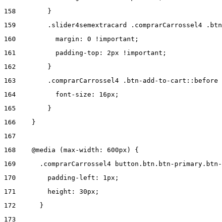
158
        } 
159
        .slider4semextracard .comprarCarrossel4 .btn
160
          margin: 0 !important; 
161
          padding-top: 2px !important; 
162
        } 
163
        .comprarCarrossel4 .btn-add-to-cart::before 
164
          font-size: 16px; 
165
        } 
166
    } 
167
168
    @media (max-width: 600px) { 
169
      .comprarCarrossel4 button.btn.btn-primary.btn-
170
        padding-left: 1px; 
171
        height: 30px; 
172
      } 
173