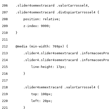
206
    .slider4semextracard .valorCarrossel4, 
207
    .slider4semextracard .divEspiarCarrossel4 { 
208
        position: relative; 
209
        z-index: 9999; 
210
    } 
211
212
    @media (min-width: 769px) { 
213
        .slider4.slider4semextracard .informacoesPro
214
        .slider4.slider4semextracard .informacoesPro
215
            line-height: 17px; 
216
        } 
217
218
        .slider4semextracard .valorCarrossel4 { 
219
            top: 100px; 
220
            left: 20px; 
221
        } 