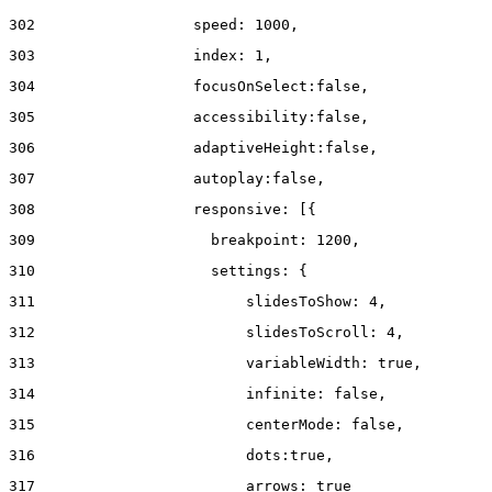
302
                  speed: 1000,  
303
                  index: 1, 
304
                  focusOnSelect:false, 
305
                  accessibility:false, 
306
                  adaptiveHeight:false, 
307
                  autoplay:false, 
308
                  responsive: [{ 
309
                    breakpoint: 1200, 
310
                    settings: { 
311
                        slidesToShow: 4, 
312
                        slidesToScroll: 4, 
313
                        variableWidth: true, 
314
                        infinite: false, 
315
                        centerMode: false, 
316
                        dots:true, 
317
                        arrows: true 