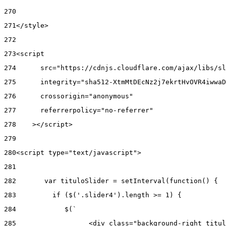
270
271
</style> 
272
273
<script 
274
      src="https://cdnjs.cloudflare.com/ajax/libs/sl
275
      integrity="sha512-XtmMtDEcNz2j7ekrtHvOVR4iwwaD
276
      crossorigin="anonymous" 
277
      referrerpolicy="no-referrer" 
278
    ></script> 
279
280
<script type="text/javascript"> 
281
282
       var tituloSlider = setInterval(function() { 
283
         if ($('.slider4').length >= 1) { 
284
            $(` 
285
                  <div class="background-right titul