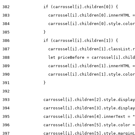
382
              if (carrossel[i].children[0]) { 
383
                carrossel[i].children[0].innerHTML =
384
                carrossel[i].children[0].style.color
385
              } 
386
              if (carrossel[i].children[1]) { 
387
                carrossel[i].children[1].classList.r
388
                let priceBefore = carrossel[i].child
389
                carrossel[i].children[1].innerHTML =
390
                carrossel[i].children[1].style.color
391
              } 
392
393
              carrossel[i].children[2].style.display
394
              carrossel[i].children[3].style.display
395
              carrossel[i].children[4].innerText = "
396
              carrossel[i].children[5].style.color =
397
              carrossel[i].children[5].style.marginL