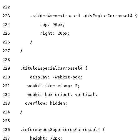
222
223
        .slider4semextracard .divEspiarCarrossel4 { 
224
            top: 90px; 
225
            right: 20px; 
226
        } 
227
    } 
228
229
    .tituloEspecialCarrossel4 { 
230
        display: -webkit-box; 
231
      -webkit-line-clamp: 3; 
232
      -webkit-box-orient: vertical; 
233
      overflow: hidden; 
234
    } 
235
236
    .informacoesSuperioresCarrossel4 { 
237
        height: 72px; 