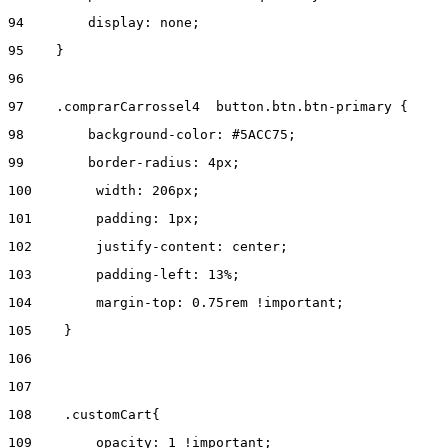
94
        display: none; 
95
    } 
96
97
    .comprarCarrossel4  button.btn.btn-primary { 
98
        background-color: #5ACC75; 
99
        border-radius: 4px; 
100
        width: 206px; 
101
        padding: 1px; 
102
        justify-content: center;  
103
        padding-left: 13%; 
104
        margin-top: 0.75rem !important; 
105
    } 
106
107
108
    .customCart{ 
109
        opacity: 1 !important; 