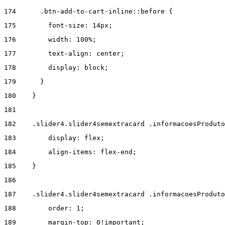
174
      .btn-add-to-cart-inline::before { 
175
        font-size: 14px; 
176
        width: 100%; 
177
        text-align: center; 
178
        display: block; 
179
      } 
180
    } 
181
182
    .slider4.slider4semextracard .informacoesProduto
183
        display: flex; 
184
        align-items: flex-end; 
185
    } 
186
187
    .slider4.slider4semextracard .informacoesProdut
188
        order: 1; 
189
        margin-top: 0!important; 