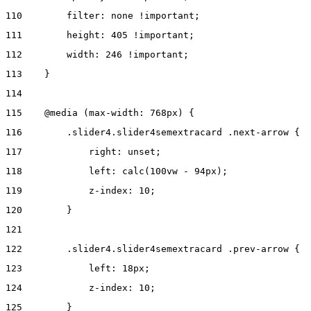
110
        filter: none !important; 
111
        height: 405 !important; 
112
        width: 246 !important; 
113
    } 
114
115
    @media (max-width: 768px) { 
116
        .slider4.slider4semextracard .next-arrow { 
117
            right: unset; 
118
            left: calc(100vw - 94px); 
119
            z-index: 10; 
120
        } 
121
122
        .slider4.slider4semextracard .prev-arrow { 
123
            left: 18px; 
124
            z-index: 10; 
125
        } 