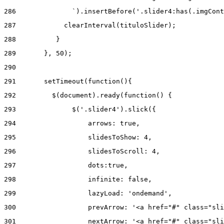
286
              `).insertBefore('.slider4:has(.imgCont
287
            clearInterval(tituloSlider); 
288
          } 
289
       }, 50); 
290
291
       setTimeout(function(){ 
292
         $(document).ready(function() { 
293
              $('.slider4').slick({ 
294
                  arrows: true, 
295
                  slidesToShow: 4, 
296
                  slidesToScroll: 4, 
297
                  dots:true, 
298
                  infinite: false, 
299
                  lazyLoad: 'ondemand', 
300
                  prevArrow: '<a href="#" class="sli
301
                  nextArrow: '<a href="#" class="sli