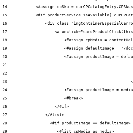
14
            <#assign cpSku = curCPCatalogEntry.CPSkus
15
            <#if productService.isAvailable( curCPCat
16
                <div class="imgContainerEspecialCarro
17
                    <a onclick="cardProductClick(this
18
                        <#assign cpMedia = contentHel
19
                        <#assign defaultImage = "/doc
20
                        <#assign productImage = defau
21
22
23
                                                    <
24
                        <#assign productImage = media
25
                        <#break> 
26
                    </#if> 
27
                </#list> 
28
                  <#if productImage == defaultImage> 
29
                     <#list cpMedia as media> 