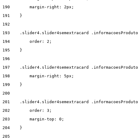
190
        margin-right: 2px; 
191
    } 
192
193
    .slider4.slider4semextracard .informacoesProduto
194
        order: 2; 
195
    } 
196
197
    .slider4.slider4semextracard .informacoesProduto
198
        margin-right: 5px; 
199
    } 
200
201
    .slider4.slider4semextracard .informacoesProduto
202
        order: 3; 
203
        margin-top: 0; 
204
    } 
205