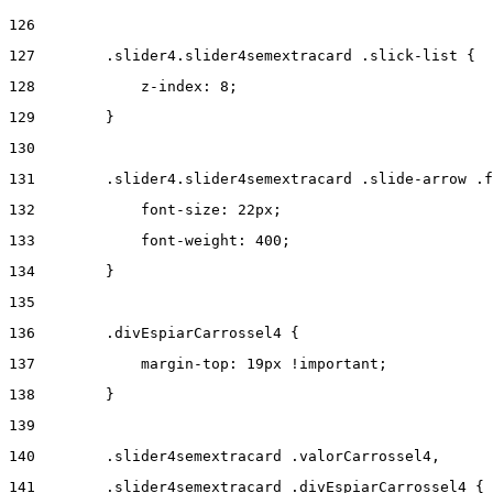
126
127
        .slider4.slider4semextracard .slick-list { 
128
            z-index: 8; 
129
        } 
130
131
        .slider4.slider4semextracard .slide-arrow .f
132
            font-size: 22px; 
133
            font-weight: 400; 
134
        } 
135
136
        .divEspiarCarrossel4 { 
137
            margin-top: 19px !important; 
138
        } 
139
140
        .slider4semextracard .valorCarrossel4, 
141
        .slider4semextracard .divEspiarCarrossel4 { 