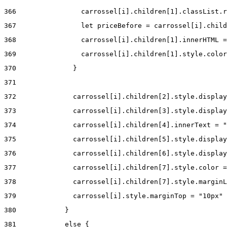
366
                carrossel[i].children[1].classList.r
367
                let priceBefore = carrossel[i].child
368
                carrossel[i].children[1].innerHTML =
369
                carrossel[i].children[1].style.color
370
              } 
371
372
              carrossel[i].children[2].style.display
373
              carrossel[i].children[3].style.display
374
              carrossel[i].children[4].innerText = "
375
              carrossel[i].children[5].style.display
376
              carrossel[i].children[6].style.display
377
              carrossel[i].children[7].style.color =
378
              carrossel[i].children[7].style.marginL
379
              carrossel[i].style.marginTop = "10px" 
380
            } 
381
            else { 