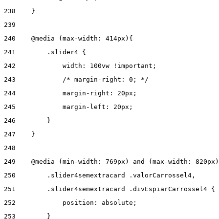
238
    } 
239
240
    @media (max-width: 414px){ 
241
        .slider4 { 
242
            width: 100vw !important; 
243
            /* margin-right: 0; */ 
244
            margin-right: 20px; 
245
            margin-left: 20px; 
246
        } 
247
    } 
248
249
    @media (min-width: 769px) and (max-width: 820px)
250
        .slider4semextracard .valorCarrossel4, 
251
        .slider4semextracard .divEspiarCarrossel4 { 
252
            position: absolute; 
253
        } 