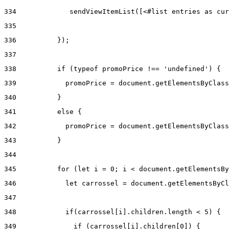
334
             sendViewItemList([<#list entries as cur
335
336
          }); 
337
338
          if (typeof promoPrice !== 'undefined') { 
339
            promoPrice = document.getElementsByClass
340
          } 
341
          else { 
342
            promoPrice = document.getElementsByClass
343
          } 
344
345
          for (let i = 0; i < document.getElementsBy
346
            let carrossel = document.getElementsByCl
347
348
            if(carrossel[i].children.length < 5) { 
349
              if (carrossel[i].children[0]) { 