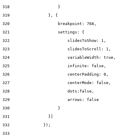
318
                    } 
319
                }, { 
320
                    breakpoint: 768, 
321
                    settings: { 
322
                        slidesToShow: 1, 
323
                        slidesToScroll: 1, 
324
                        variableWidth: true, 
325
                        infinite: false, 
326
                        centerPadding: 0, 
327
                        centerMode: false, 
328
                        dots:false, 
329
                        arrows: false 
330
                    } 
331
                }] 
332
              }); 
333