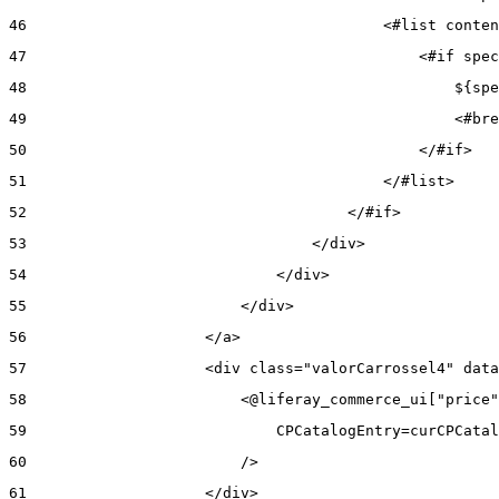
46
                                        <#list conten
47
                                            <#if spec
48
                                                ${spe
49
                                                <#bre
50
                                            </#if> 
51
                                        </#list> 
52
                                    </#if> 
53
                                </div> 
54
                            </div> 
55
                        </div> 
56
                    </a> 
57
                    <div class="valorCarrossel4" data
58
                        <@liferay_commerce_ui["price"
59
                            CPCatalogEntry=curCPCatal
60
                        /> 
61
                    </div> 