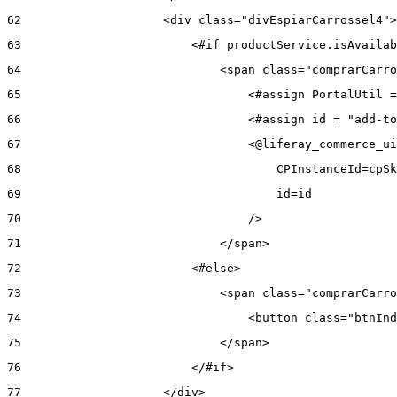
62
                    <div class="divEspiarCarrossel4">
63
                        <#if productService.isAvailab
64
                            <span class="comprarCarro
65
                                <#assign PortalUtil =
66
                                <#assign id = "add-to
67
                                <@liferay_commerce_ui
68
                                    CPInstanceId=cpSk
69
                                    id=id 
70
                                /> 
71
                            </span> 
72
                        <#else> 
73
                            <span class="comprarCarro
74
                                <button class="btnInd
75
                            </span> 
76
                        </#if> 
77
                    </div> 