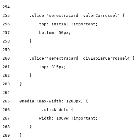
254
255
        .slider4semextracard .valorCarrossel4 { 
256
            top: initial !important; 
257
            bottom: 50px; 
258
        } 
259
260
        .slider4semextracard .divEspiarCarrossel4 { 
261
            top: 315px; 
262
        } 
263
    } 
264
265
    @media (max-width: 1200px) { 
266
      	.slick-dots { 
267
            width: 100vw !important; 
268
        } 
269
    } 