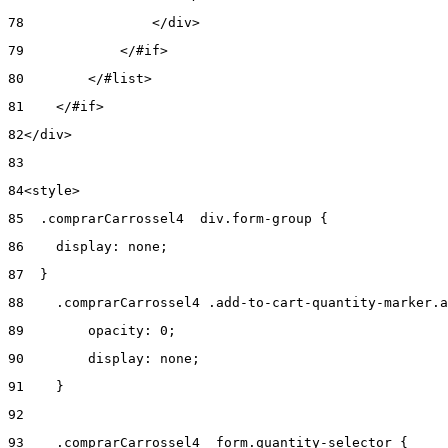
78
                </div> 
79
            </#if> 
80
        </#list> 
81
    </#if> 
82
</div> 
83
84
<style> 
85
  .comprarCarrossel4  div.form-group { 
86
    display: none; 
87
  } 
88
    .comprarCarrossel4 .add-to-cart-quantity-marker.a
89
        opacity: 0; 
90
        display: none; 
91
    } 
92
93
    .comprarCarrossel4  form.quantity-selector { 