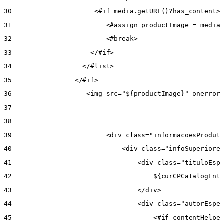
30
                     <#if media.getURL()?has_content>
31
                        <#assign productImage = media
32
                        <#break> 
33
                    </#if> 
34
                  </#list> 
35
                </#if> 
36
                   <img src="${productImage}" onerror
37
38
39
                        <div class="informacoesProdut
40
                            <div class="infoSuperiore
41
                                <div class="tituloEsp
42
                                    ${curCPCatalogEnt
43
                                </div> 
44
                                <div class="autorEspe
45
                                    <#if contentHelpe