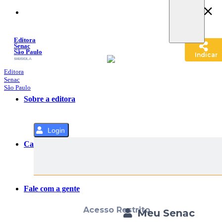
Pular
para
o
Conteúdo
Editora
Senac
São Paulo
Indicar
SACOLA
MENU
Editora
Senac
São Paulo
Sobre a editora
Login
Categorias
Fale com a gente
Acesso Restrito
Meu Senac