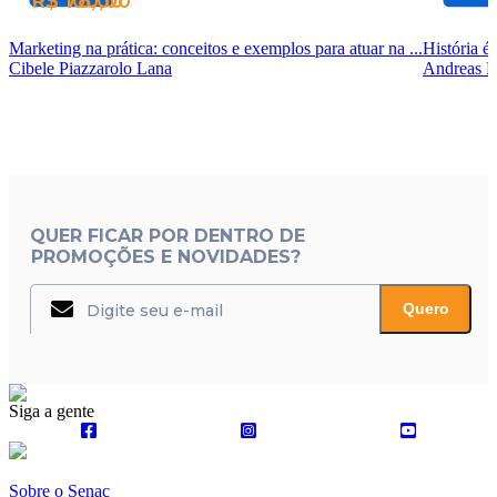
R$ 100,00
R$ 78,00
Marketing na prática: conceitos e exemplos para atuar na ...
História é
Cibele Piazzarolo Lana
Andreas L
QUER FICAR POR DENTRO DE
PROMOÇÕES E NOVIDADES?
Quero
Siga a gente
Sobre o Senac