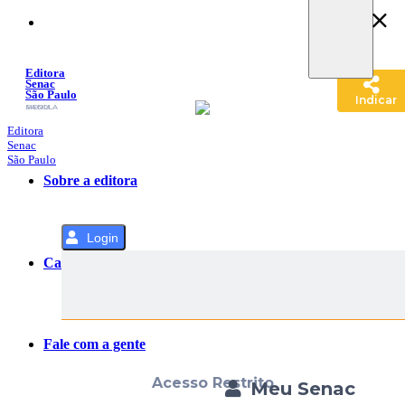
Pular
para
o
Conteúdo
Editora
Senac
São Paulo
Indicar
SACOLA
MENU
Editora
Senac
São Paulo
Sobre a editora
Login
Categorias
Fale com a gente
Acesso Restrito
Meu Senac