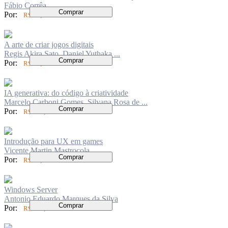
Fábio Corrêa
Comprar
Por:
R$ 70,00
A arte de criar jogos digitais
Regis Akira Sato, Daniel Yuthaka ...
Comprar
Por:
R$ 70,00
IA generativa: do código à criatividade
Marcelo Carboni Gomes, Silvana Rosa de ...
Comprar
Por:
R$ 123,00
Introdução para UX em games
Vicente Martin Mastrocola
Comprar
Por:
R$ 70,00
Windows Server
Antonio Eduardo Marques da Silva
Comprar
Por:
R$ 100,00