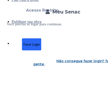
Acesso Restrito
Meu Senac
Publique sua obra
Você precisa se logar para continuar.
Fazer Login
Não consegue fazer login?
f
gente
.