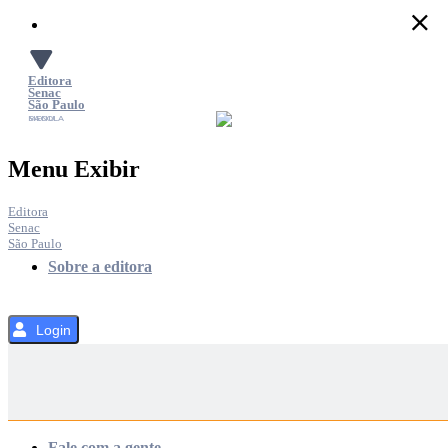
Pular
para
o
Conteúdo
Editora
Senac
São Paulo
SACOLA
MENU
Menu Exibir
Editora
Senac
São Paulo
Sobre a editora
Login
Categorias
Fale com a gente