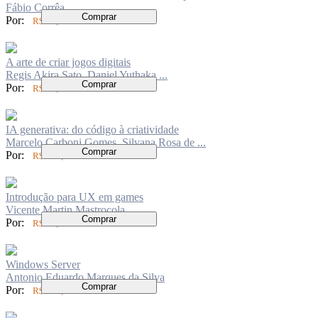
Fábio Corrêa
Comprar
Por:
R$ 70,00
A arte de criar jogos digitais
Regis Akira Sato, Daniel Yuthaka ...
Comprar
Por:
R$ 70,00
IA generativa: do código à criatividade
Marcelo Carboni Gomes, Silvana Rosa de ...
Comprar
Por:
R$ 123,00
Introdução para UX em games
Vicente Martin Mastrocola
Comprar
Por:
R$ 70,00
Windows Server
Antonio Eduardo Marques da Silva
Comprar
Por:
R$ 100,00