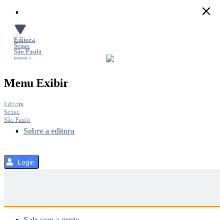
Pular
para
o
Conteúdo
Editora
Senac
São Paulo
SACOLA
MENU
Menu Exibir
Editora
Senac
São Paulo
Sobre a editora
Login
Categorias
Fale com a gente