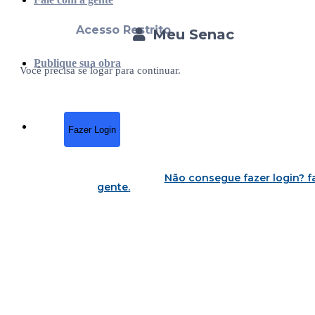
Acesso Restrito
Meu Senac
Publique sua obra
Você precisa se logar para continuar.
Fazer Login
Não consegue fazer login?
f
gente
.