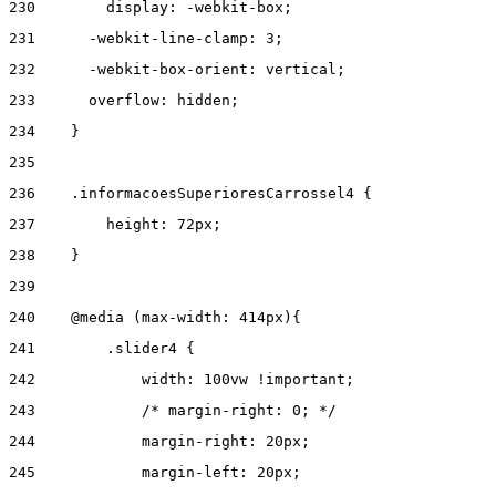
230
        display: -webkit-box; 
231
      -webkit-line-clamp: 3; 
232
      -webkit-box-orient: vertical; 
233
      overflow: hidden; 
234
    } 
235
236
    .informacoesSuperioresCarrossel4 { 
237
        height: 72px; 
238
    } 
239
240
    @media (max-width: 414px){ 
241
        .slider4 { 
242
            width: 100vw !important; 
243
            /* margin-right: 0; */ 
244
            margin-right: 20px; 
245
            margin-left: 20px; 