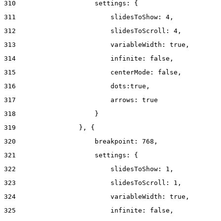
310
                    settings: { 
311
                        slidesToShow: 4, 
312
                        slidesToScroll: 4, 
313
                        variableWidth: true, 
314
                        infinite: false, 
315
                        centerMode: false, 
316
                        dots:true, 
317
                        arrows: true 
318
                    } 
319
                }, { 
320
                    breakpoint: 768, 
321
                    settings: { 
322
                        slidesToShow: 1, 
323
                        slidesToScroll: 1, 
324
                        variableWidth: true, 
325
                        infinite: false, 