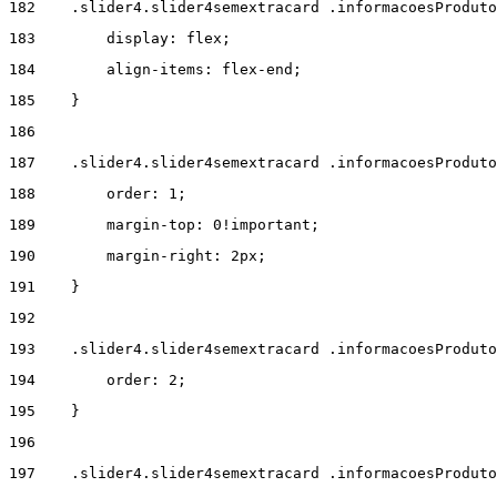
182
    .slider4.slider4semextracard .informacoesProduto
183
        display: flex; 
184
        align-items: flex-end; 
185
    } 
186
187
    .slider4.slider4semextracard .informacoesProdut
188
        order: 1; 
189
        margin-top: 0!important; 
190
        margin-right: 2px; 
191
    } 
192
193
    .slider4.slider4semextracard .informacoesProduto
194
        order: 2; 
195
    } 
196
197
    .slider4.slider4semextracard .informacoesProduto