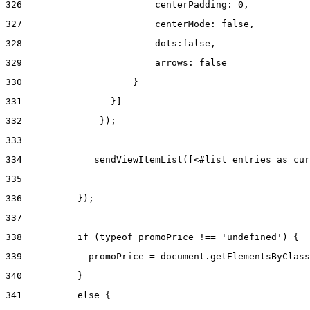
326
                        centerPadding: 0, 
327
                        centerMode: false, 
328
                        dots:false, 
329
                        arrows: false 
330
                    } 
331
                }] 
332
              }); 
333
334
             sendViewItemList([<#list entries as cur
335
336
          }); 
337
338
          if (typeof promoPrice !== 'undefined') { 
339
            promoPrice = document.getElementsByClass
340
          } 
341
          else { 