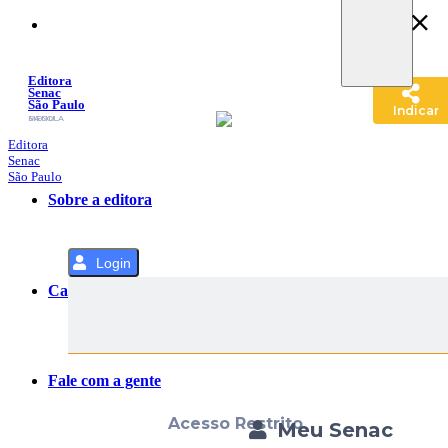
Pular
para
o
Conteúdo
Editora
Senac
São Paulo
Indicar
SACOLA
MENU
Editora
Senac
São Paulo
Sobre a editora
Login
Categorias
Fale com a gente
Acesso Restrito
Meu Senac