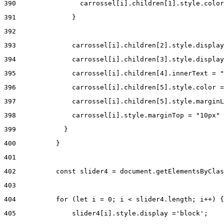
390
                carrossel[i].children[1].style.color
391
              } 
392
393
              carrossel[i].children[2].style.display
394
              carrossel[i].children[3].style.display
395
              carrossel[i].children[4].innerText = "
396
              carrossel[i].children[5].style.color =
397
              carrossel[i].children[5].style.marginL
398
              carrossel[i].style.marginTop = "10px" 
399
            } 
400
          } 
401
402
          const slider4 = document.getElementsByClas
403
404
          for (let i = 0; i < slider4.length; i++) {
405
              slider4[i].style.display ='block'; 