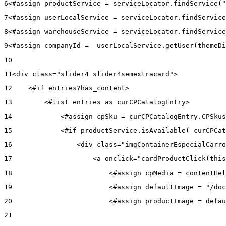
6
<#assign productService = serviceLocator.findService("
7
<#assign userLocalService = serviceLocator.findService
8
<#assign warehouseService = serviceLocator.findService
9
<#assign companyId =  userLocalService.getUser(themeDi
10
11
<div class="slider4 slider4semextracard"> 
12
    <#if entries?has_content> 
13
        <#list entries as curCPCatalogEntry> 
14
            <#assign cpSku = curCPCatalogEntry.CPSkus
15
            <#if productService.isAvailable( curCPCat
16
                <div class="imgContainerEspecialCarro
17
                    <a onclick="cardProductClick(this
18
                        <#assign cpMedia = contentHel
19
                        <#assign defaultImage = "/doc
20
                        <#assign productImage = defau
21