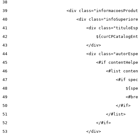
38
39
                        <div class="informacoesProdut
40
                            <div class="infoSuperiore
41
                                <div class="tituloEsp
42
                                    ${curCPCatalogEnt
43
                                </div> 
44
                                <div class="autorEspe
45
                                    <#if contentHelpe
46
                                        <#list conten
47
                                            <#if spec
48
                                                ${spe
49
                                                <#bre
50
                                            </#if> 
51
                                        </#list> 
52
                                    </#if> 
53
                                </div> 