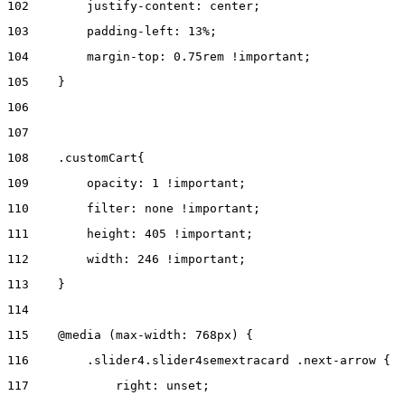
102
        justify-content: center;  
103
        padding-left: 13%; 
104
        margin-top: 0.75rem !important; 
105
    } 
106
107
108
    .customCart{ 
109
        opacity: 1 !important; 
110
        filter: none !important; 
111
        height: 405 !important; 
112
        width: 246 !important; 
113
    } 
114
115
    @media (max-width: 768px) { 
116
        .slider4.slider4semextracard .next-arrow { 
117
            right: unset; 