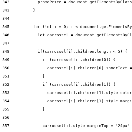
342
            promoPrice = document.getElementsByClass
343
          } 
344
345
          for (let i = 0; i < document.getElementsBy
346
            let carrossel = document.getElementsByCl
347
348
            if(carrossel[i].children.length < 5) { 
349
              if (carrossel[i].children[0]) { 
350
                carrossel[i].children[0].innerText =
351
              } 
352
              if (carrossel[i].children[1]) { 
353
                carrossel[i].children[1].style.color
354
                carrossel[i].children[1].style.margi
355
              } 
356
357
              carrossel[i].style.marginTop = "24px" 