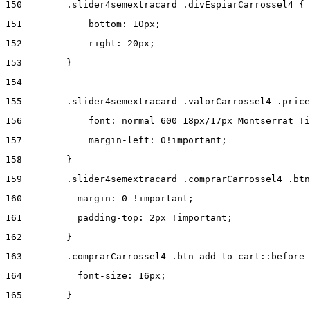
150
        .slider4semextracard .divEspiarCarrossel4 { 
151
            bottom: 10px; 
152
            right: 20px; 
153
        } 
154
155
        .slider4semextracard .valorCarrossel4 .price
156
            font: normal 600 18px/17px Montserrat !i
157
            margin-left: 0!important; 
158
        } 
159
        .slider4semextracard .comprarCarrossel4 .btn
160
          margin: 0 !important; 
161
          padding-top: 2px !important; 
162
        } 
163
        .comprarCarrossel4 .btn-add-to-cart::before 
164
          font-size: 16px; 
165
        } 