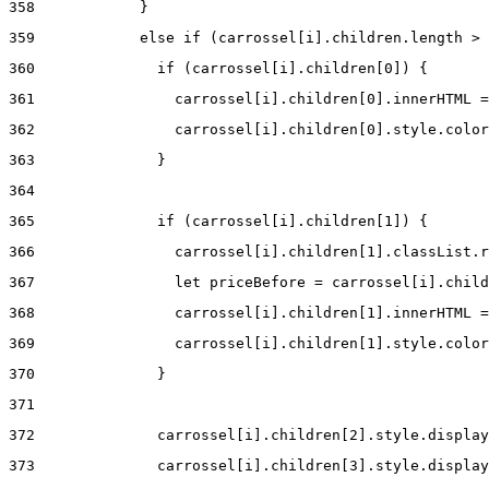
358
            } 
359
            else if (carrossel[i].children.length > 
360
              if (carrossel[i].children[0]) { 
361
                carrossel[i].children[0].innerHTML =
362
                carrossel[i].children[0].style.color
363
              } 
364
365
              if (carrossel[i].children[1]) { 
366
                carrossel[i].children[1].classList.r
367
                let priceBefore = carrossel[i].child
368
                carrossel[i].children[1].innerHTML =
369
                carrossel[i].children[1].style.color
370
              } 
371
372
              carrossel[i].children[2].style.display
373
              carrossel[i].children[3].style.display