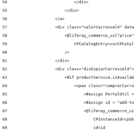
54
                            </div> 
55
                        </div> 
56
                    </a> 
57
                    <div class="valorCarrossel4" data
58
                        <@liferay_commerce_ui["price"
59
                            CPCatalogEntry=curCPCatal
60
                        /> 
61
                    </div> 
62
                    <div class="divEspiarCarrossel4">
63
                        <#if productService.isAvailab
64
                            <span class="comprarCarro
65
                                <#assign PortalUtil =
66
                                <#assign id = "add-to
67
                                <@liferay_commerce_ui
68
                                    CPInstanceId=cpSk
69
                                    id=id 