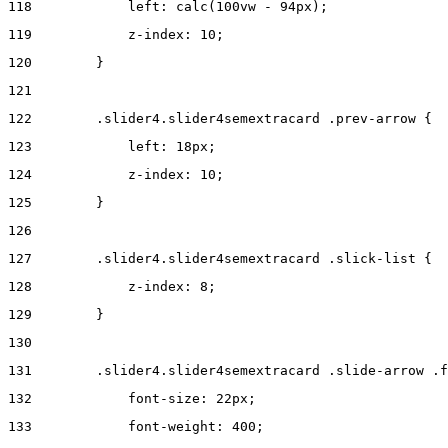
118
            left: calc(100vw - 94px); 
119
            z-index: 10; 
120
        } 
121
122
        .slider4.slider4semextracard .prev-arrow { 
123
            left: 18px; 
124
            z-index: 10; 
125
        } 
126
127
        .slider4.slider4semextracard .slick-list { 
128
            z-index: 8; 
129
        } 
130
131
        .slider4.slider4semextracard .slide-arrow .f
132
            font-size: 22px; 
133
            font-weight: 400; 