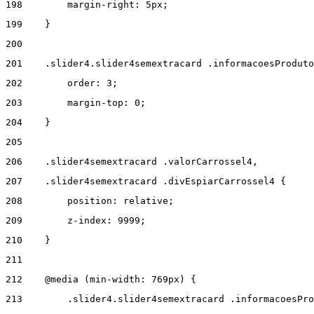
198
        margin-right: 5px; 
199
    } 
200
201
    .slider4.slider4semextracard .informacoesProduto
202
        order: 3; 
203
        margin-top: 0; 
204
    } 
205
206
    .slider4semextracard .valorCarrossel4, 
207
    .slider4semextracard .divEspiarCarrossel4 { 
208
        position: relative; 
209
        z-index: 9999; 
210
    } 
211
212
    @media (min-width: 769px) { 
213
        .slider4.slider4semextracard .informacoesPro