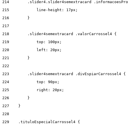
214
        .slider4.slider4semextracard .informacoesPro
215
            line-height: 17px; 
216
        } 
217
218
        .slider4semextracard .valorCarrossel4 { 
219
            top: 100px; 
220
            left: 20px; 
221
        } 
222
223
        .slider4semextracard .divEspiarCarrossel4 { 
224
            top: 90px; 
225
            right: 20px; 
226
        } 
227
    } 
228
229
    .tituloEspecialCarrossel4 { 