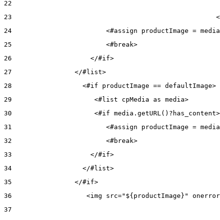
22
23
                                                    <
24
                        <#assign productImage = media
25
                        <#break> 
26
                    </#if> 
27
                </#list> 
28
                  <#if productImage == defaultImage> 
29
                     <#list cpMedia as media> 
30
                     <#if media.getURL()?has_content>
31
                        <#assign productImage = media
32
                        <#break> 
33
                    </#if> 
34
                  </#list> 
35
                </#if> 
36
                   <img src="${productImage}" onerror
37