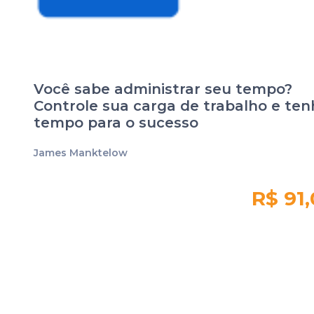
Você sabe administrar seu tempo?
Controle sua carga de trabalho e ten
tempo para o sucesso
James Manktelow
R$ 91
Quantidade em
estoque:
-10