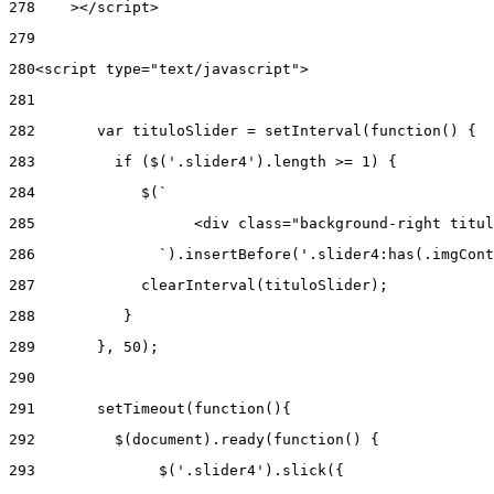
278
    ></script> 
279
280
<script type="text/javascript"> 
281
282
       var tituloSlider = setInterval(function() { 
283
         if ($('.slider4').length >= 1) { 
284
            $(` 
285
                  <div class="background-right titul
286
              `).insertBefore('.slider4:has(.imgCont
287
            clearInterval(tituloSlider); 
288
          } 
289
       }, 50); 
290
291
       setTimeout(function(){ 
292
         $(document).ready(function() { 
293
              $('.slider4').slick({ 