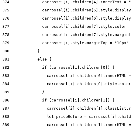
374
              carrossel[i].children[4].innerText = "
375
              carrossel[i].children[5].style.display
376
              carrossel[i].children[6].style.display
377
              carrossel[i].children[7].style.color =
378
              carrossel[i].children[7].style.marginL
379
              carrossel[i].style.marginTop = "10px" 
380
            } 
381
            else { 
382
              if (carrossel[i].children[0]) { 
383
                carrossel[i].children[0].innerHTML =
384
                carrossel[i].children[0].style.color
385
              } 
386
              if (carrossel[i].children[1]) { 
387
                carrossel[i].children[1].classList.r
388
                let priceBefore = carrossel[i].child
389
                carrossel[i].children[1].innerHTML =