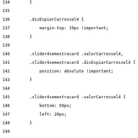
134
        } 
135
136
        .divEspiarCarrossel4 { 
137
            margin-top: 19px !important; 
138
        } 
139
140
        .slider4semextracard .valorCarrossel4, 
141
        .slider4semextracard .divEspiarCarrossel4 { 
142
            position: absolute !important; 
143
        } 
144
145
        .slider4semextracard .valorCarrossel4 { 
146
            bottom: 50px; 
147
            left: 20px; 
148
        } 
149