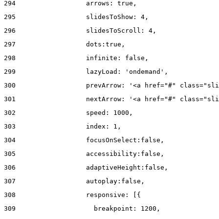
294
                  arrows: true, 
295
                  slidesToShow: 4, 
296
                  slidesToScroll: 4, 
297
                  dots:true, 
298
                  infinite: false, 
299
                  lazyLoad: 'ondemand', 
300
                  prevArrow: '<a href="#" class="sli
301
                  nextArrow: '<a href="#" class="sli
302
                  speed: 1000,  
303
                  index: 1, 
304
                  focusOnSelect:false, 
305
                  accessibility:false, 
306
                  adaptiveHeight:false, 
307
                  autoplay:false, 
308
                  responsive: [{ 
309
                    breakpoint: 1200, 