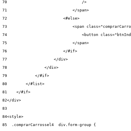
70
                                /> 
71
                            </span> 
72
                        <#else> 
73
                            <span class="comprarCarro
74
                                <button class="btnInd
75
                            </span> 
76
                        </#if> 
77
                    </div> 
78
                </div> 
79
            </#if> 
80
        </#list> 
81
    </#if> 
82
</div> 
83
84
<style> 
85
  .comprarCarrossel4  div.form-group { 