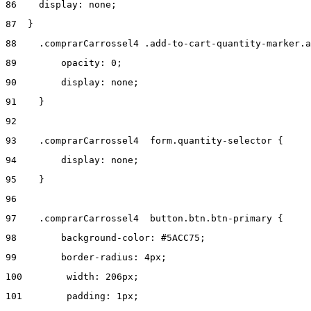
86
    display: none; 
87
  } 
88
    .comprarCarrossel4 .add-to-cart-quantity-marker.a
89
        opacity: 0; 
90
        display: none; 
91
    } 
92
93
    .comprarCarrossel4  form.quantity-selector { 
94
        display: none; 
95
    } 
96
97
    .comprarCarrossel4  button.btn.btn-primary { 
98
        background-color: #5ACC75; 
99
        border-radius: 4px; 
100
        width: 206px; 
101
        padding: 1px; 