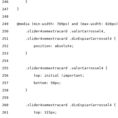
246
        } 
247
    } 
248
249
    @media (min-width: 769px) and (max-width: 820px)
250
        .slider4semextracard .valorCarrossel4, 
251
        .slider4semextracard .divEspiarCarrossel4 { 
252
            position: absolute; 
253
        } 
254
255
        .slider4semextracard .valorCarrossel4 { 
256
            top: initial !important; 
257
            bottom: 50px; 
258
        } 
259
260
        .slider4semextracard .divEspiarCarrossel4 { 
261
            top: 315px; 