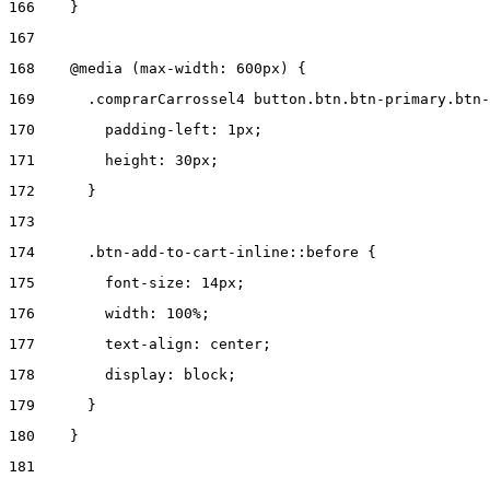
166
    } 
167
168
    @media (max-width: 600px) { 
169
      .comprarCarrossel4 button.btn.btn-primary.btn-
170
        padding-left: 1px; 
171
        height: 30px; 
172
      } 
173
174
      .btn-add-to-cart-inline::before { 
175
        font-size: 14px; 
176
        width: 100%; 
177
        text-align: center; 
178
        display: block; 
179
      } 
180
    } 
181