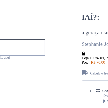
IAÍ?:
a geração sin
Stephanie J
te aqui
Loja 100% segur
Por:
R$ 70,00
Calcule o fr
Não sabe seu CEP?
Car
Pa
ju