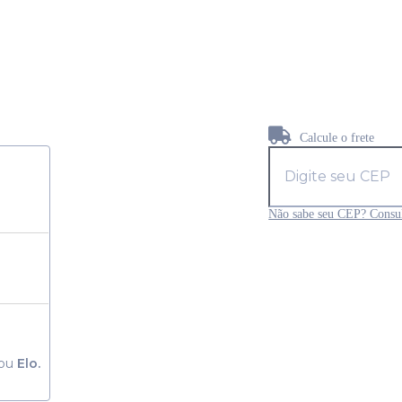
Calcule o frete
Não sabe seu CEP? Consul
ou
Elo.