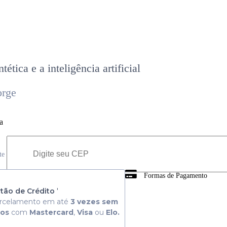
tética e a inteligência artificial
orge
a
ete
Formas de Pagamento
 Consulte aqui
tão de Crédito
'
rcelamento em até
3 vezes sem
ros
com
Mastercard
,
Visa
ou
Elo.