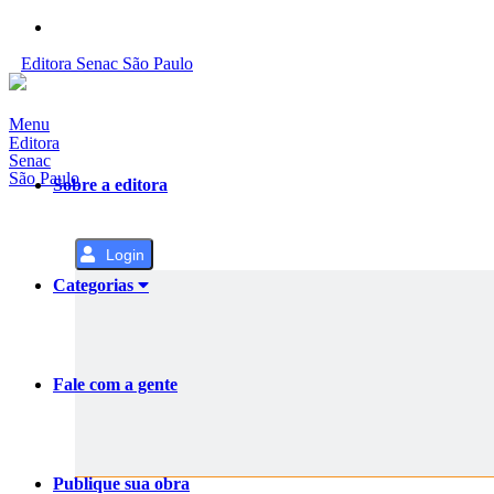
Pular
para
Editora
Senac
São Paulo
o
Conteúdo
Menu
Editora
Senac
São Paulo
Sobre a editora
Login
Categorias
Fale com a gente
Publique sua obra