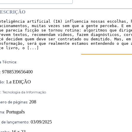
ESCRIÇÃO
nteligência artificial (IA) influencia nossas escolhas, h
acionamentos, muitas vezes sem que a gente perceba. E em 
ue parecia ficção se tornou rotina: algoritmos que dirige
revem textos, recomendam vídeos, fazem diagnósticos, corr
té decidem quem deve ser contratado ou demitido. Mas, em 
nsformação, será que realmente estamos entendendo o que a
te livro, o [...]
a Técnica:
9788539656400
:
1.a EDIÇÃO
ão:
:
Tecnologia da Informação
208
ro de páginas:
Português
ma:
03/09/2025
 de lançamento:
16 x 23