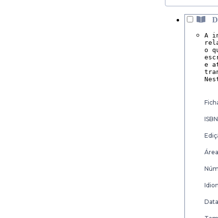
D
A i
rel
o q
esc
e a
tra
Nes
Fich
ISBN
Ediç
Área
Núme
Idio
Data