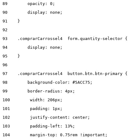
89
        opacity: 0; 
90
        display: none; 
91
    } 
92
93
    .comprarCarrossel4  form.quantity-selector { 
94
        display: none; 
95
    } 
96
97
    .comprarCarrossel4  button.btn.btn-primary { 
98
        background-color: #5ACC75; 
99
        border-radius: 4px; 
100
        width: 206px; 
101
        padding: 1px; 
102
        justify-content: center;  
103
        padding-left: 13%; 
104
        margin-top: 0.75rem !important; 