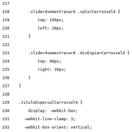
217
218
        .slider4semextracard .valorCarrossel4 { 
219
            top: 100px; 
220
            left: 20px; 
221
        } 
222
223
        .slider4semextracard .divEspiarCarrossel4 { 
224
            top: 90px; 
225
            right: 20px; 
226
        } 
227
    } 
228
229
    .tituloEspecialCarrossel4 { 
230
        display: -webkit-box; 
231
      -webkit-line-clamp: 3; 
232
      -webkit-box-orient: vertical; 