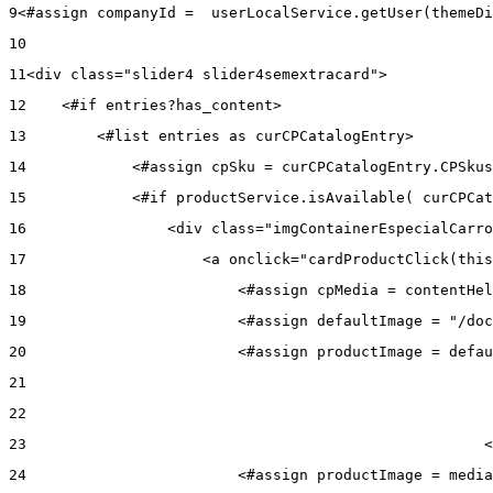
9
<#assign companyId =  userLocalService.getUser(themeDi
10
11
<div class="slider4 slider4semextracard"> 
12
    <#if entries?has_content> 
13
        <#list entries as curCPCatalogEntry> 
14
            <#assign cpSku = curCPCatalogEntry.CPSkus
15
            <#if productService.isAvailable( curCPCat
16
                <div class="imgContainerEspecialCarro
17
                    <a onclick="cardProductClick(this
18
                        <#assign cpMedia = contentHel
19
                        <#assign defaultImage = "/doc
20
                        <#assign productImage = defau
21
22
23
                                                    <
24
                        <#assign productImage = media