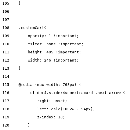
105
    } 
106
107
108
    .customCart{ 
109
        opacity: 1 !important; 
110
        filter: none !important; 
111
        height: 405 !important; 
112
        width: 246 !important; 
113
    } 
114
115
    @media (max-width: 768px) { 
116
        .slider4.slider4semextracard .next-arrow { 
117
            right: unset; 
118
            left: calc(100vw - 94px); 
119
            z-index: 10; 
120
        } 