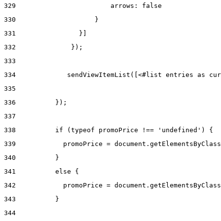
329
                        arrows: false 
330
                    } 
331
                }] 
332
              }); 
333
334
             sendViewItemList([<#list entries as cur
335
336
          }); 
337
338
          if (typeof promoPrice !== 'undefined') { 
339
            promoPrice = document.getElementsByClass
340
          } 
341
          else { 
342
            promoPrice = document.getElementsByClass
343
          } 
344