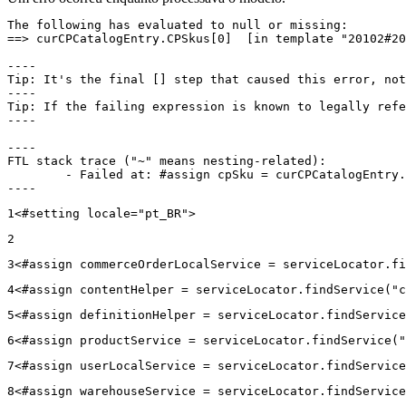
The following has evaluated to null or missing:

==> curCPCatalogEntry.CPSkus[0]  [in template "20102#20
----

Tip: It's the final [] step that caused this error, not
----

Tip: If the failing expression is known to legally refe
----

----

FTL stack trace ("~" means nesting-related):

	- Failed at: #assign cpSku = curCPCatalogEntry.CPS...  [in template "20102#20129#43699000" at line 14, column 13]

----
1
<#setting locale="pt_BR"> 
2
3
<#assign commerceOrderLocalService = serviceLocator.fi
4
<#assign contentHelper = serviceLocator.findService("c
5
<#assign definitionHelper = serviceLocator.findService
6
<#assign productService = serviceLocator.findService("
7
<#assign userLocalService = serviceLocator.findService
8
<#assign warehouseService = serviceLocator.findService