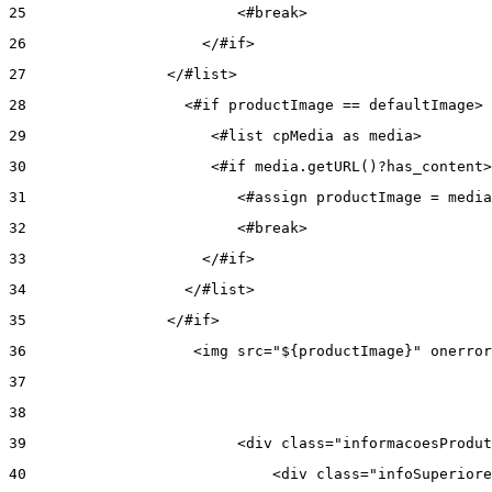
25
                        <#break> 
26
                    </#if> 
27
                </#list> 
28
                  <#if productImage == defaultImage> 
29
                     <#list cpMedia as media> 
30
                     <#if media.getURL()?has_content>
31
                        <#assign productImage = media
32
                        <#break> 
33
                    </#if> 
34
                  </#list> 
35
                </#if> 
36
                   <img src="${productImage}" onerror
37
38
39
                        <div class="informacoesProdut
40
                            <div class="infoSuperiore