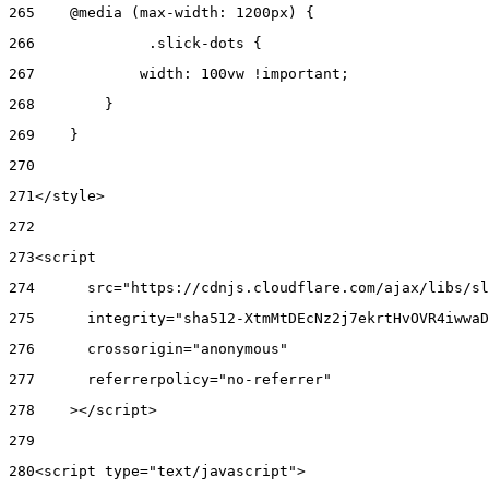
265
    @media (max-width: 1200px) { 
266
      	.slick-dots { 
267
            width: 100vw !important; 
268
        } 
269
    } 
270
271
</style> 
272
273
<script 
274
      src="https://cdnjs.cloudflare.com/ajax/libs/sl
275
      integrity="sha512-XtmMtDEcNz2j7ekrtHvOVR4iwwaD
276
      crossorigin="anonymous" 
277
      referrerpolicy="no-referrer" 
278
    ></script> 
279
280
<script type="text/javascript"> 