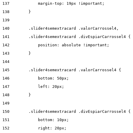
137
            margin-top: 19px !important; 
138
        } 
139
140
        .slider4semextracard .valorCarrossel4, 
141
        .slider4semextracard .divEspiarCarrossel4 { 
142
            position: absolute !important; 
143
        } 
144
145
        .slider4semextracard .valorCarrossel4 { 
146
            bottom: 50px; 
147
            left: 20px; 
148
        } 
149
150
        .slider4semextracard .divEspiarCarrossel4 { 
151
            bottom: 10px; 
152
            right: 20px; 