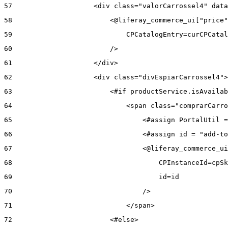
57
                    <div class="valorCarrossel4" data
58
                        <@liferay_commerce_ui["price"
59
                            CPCatalogEntry=curCPCatal
60
                        /> 
61
                    </div> 
62
                    <div class="divEspiarCarrossel4">
63
                        <#if productService.isAvailab
64
                            <span class="comprarCarro
65
                                <#assign PortalUtil =
66
                                <#assign id = "add-to
67
                                <@liferay_commerce_ui
68
                                    CPInstanceId=cpSk
69
                                    id=id 
70
                                /> 
71
                            </span> 
72
                        <#else> 