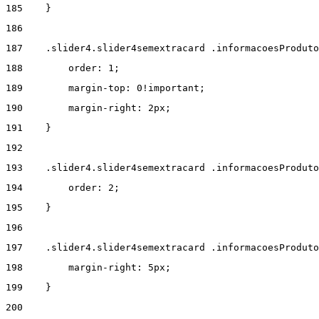
185
    } 
186
187
    .slider4.slider4semextracard .informacoesProdut
188
        order: 1; 
189
        margin-top: 0!important; 
190
        margin-right: 2px; 
191
    } 
192
193
    .slider4.slider4semextracard .informacoesProduto
194
        order: 2; 
195
    } 
196
197
    .slider4.slider4semextracard .informacoesProduto
198
        margin-right: 5px; 
199
    } 
200