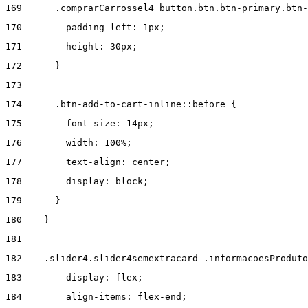
169
      .comprarCarrossel4 button.btn.btn-primary.btn-
170
        padding-left: 1px; 
171
        height: 30px; 
172
      } 
173
174
      .btn-add-to-cart-inline::before { 
175
        font-size: 14px; 
176
        width: 100%; 
177
        text-align: center; 
178
        display: block; 
179
      } 
180
    } 
181
182
    .slider4.slider4semextracard .informacoesProduto
183
        display: flex; 
184
        align-items: flex-end; 