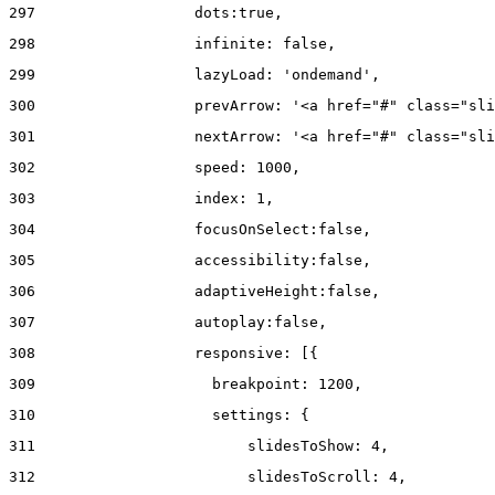
297
                  dots:true, 
298
                  infinite: false, 
299
                  lazyLoad: 'ondemand', 
300
                  prevArrow: '<a href="#" class="sli
301
                  nextArrow: '<a href="#" class="sli
302
                  speed: 1000,  
303
                  index: 1, 
304
                  focusOnSelect:false, 
305
                  accessibility:false, 
306
                  adaptiveHeight:false, 
307
                  autoplay:false, 
308
                  responsive: [{ 
309
                    breakpoint: 1200, 
310
                    settings: { 
311
                        slidesToShow: 4, 
312
                        slidesToScroll: 4, 