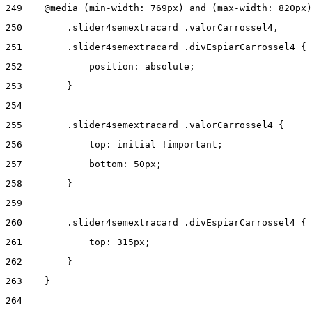
249
    @media (min-width: 769px) and (max-width: 820px)
250
        .slider4semextracard .valorCarrossel4, 
251
        .slider4semextracard .divEspiarCarrossel4 { 
252
            position: absolute; 
253
        } 
254
255
        .slider4semextracard .valorCarrossel4 { 
256
            top: initial !important; 
257
            bottom: 50px; 
258
        } 
259
260
        .slider4semextracard .divEspiarCarrossel4 { 
261
            top: 315px; 
262
        } 
263
    } 
264