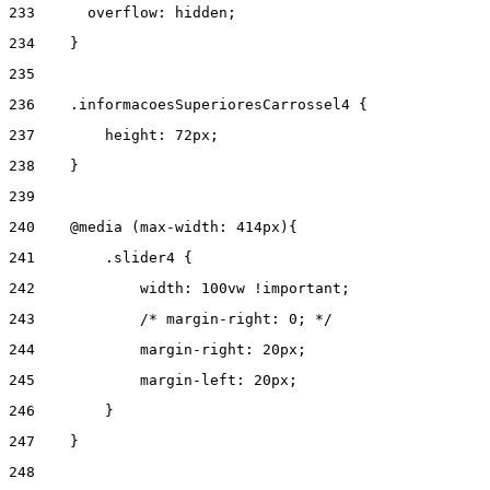
233
      overflow: hidden; 
234
    } 
235
236
    .informacoesSuperioresCarrossel4 { 
237
        height: 72px; 
238
    } 
239
240
    @media (max-width: 414px){ 
241
        .slider4 { 
242
            width: 100vw !important; 
243
            /* margin-right: 0; */ 
244
            margin-right: 20px; 
245
            margin-left: 20px; 
246
        } 
247
    } 
248