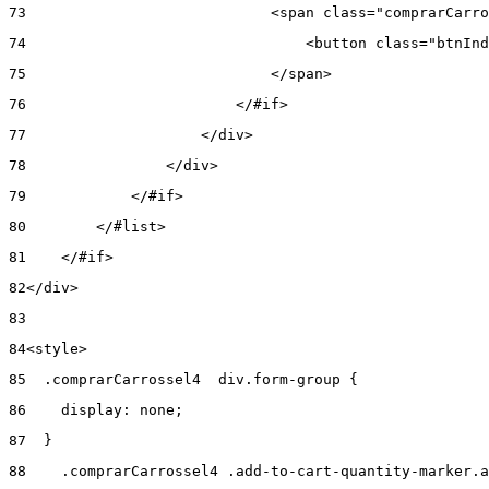
73
                            <span class="comprarCarro
74
                                <button class="btnInd
75
                            </span> 
76
                        </#if> 
77
                    </div> 
78
                </div> 
79
            </#if> 
80
        </#list> 
81
    </#if> 
82
</div> 
83
84
<style> 
85
  .comprarCarrossel4  div.form-group { 
86
    display: none; 
87
  } 
88
    .comprarCarrossel4 .add-to-cart-quantity-marker.a