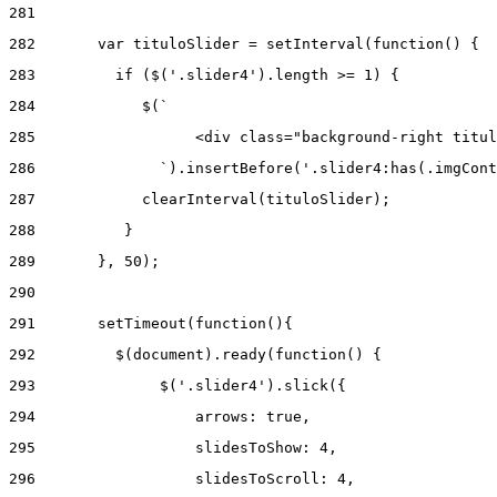
281
282
       var tituloSlider = setInterval(function() { 
283
         if ($('.slider4').length >= 1) { 
284
            $(` 
285
                  <div class="background-right titul
286
              `).insertBefore('.slider4:has(.imgCont
287
            clearInterval(tituloSlider); 
288
          } 
289
       }, 50); 
290
291
       setTimeout(function(){ 
292
         $(document).ready(function() { 
293
              $('.slider4').slick({ 
294
                  arrows: true, 
295
                  slidesToShow: 4, 
296
                  slidesToScroll: 4, 