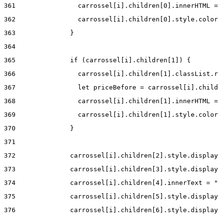
361
                carrossel[i].children[0].innerHTML =
362
                carrossel[i].children[0].style.color
363
              } 
364
365
              if (carrossel[i].children[1]) { 
366
                carrossel[i].children[1].classList.r
367
                let priceBefore = carrossel[i].child
368
                carrossel[i].children[1].innerHTML =
369
                carrossel[i].children[1].style.color
370
              } 
371
372
              carrossel[i].children[2].style.display
373
              carrossel[i].children[3].style.display
374
              carrossel[i].children[4].innerText = "
375
              carrossel[i].children[5].style.display
376
              carrossel[i].children[6].style.display