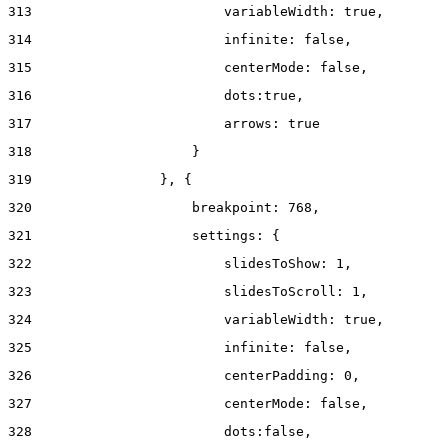
313
                        variableWidth: true, 
314
                        infinite: false, 
315
                        centerMode: false, 
316
                        dots:true, 
317
                        arrows: true 
318
                    } 
319
                }, { 
320
                    breakpoint: 768, 
321
                    settings: { 
322
                        slidesToShow: 1, 
323
                        slidesToScroll: 1, 
324
                        variableWidth: true, 
325
                        infinite: false, 
326
                        centerPadding: 0, 
327
                        centerMode: false, 
328
                        dots:false, 