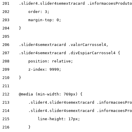
201
    .slider4.slider4semextracard .informacoesProduto
202
        order: 3; 
203
        margin-top: 0; 
204
    } 
205
206
    .slider4semextracard .valorCarrossel4, 
207
    .slider4semextracard .divEspiarCarrossel4 { 
208
        position: relative; 
209
        z-index: 9999; 
210
    } 
211
212
    @media (min-width: 769px) { 
213
        .slider4.slider4semextracard .informacoesPro
214
        .slider4.slider4semextracard .informacoesPro
215
            line-height: 17px; 
216
        } 