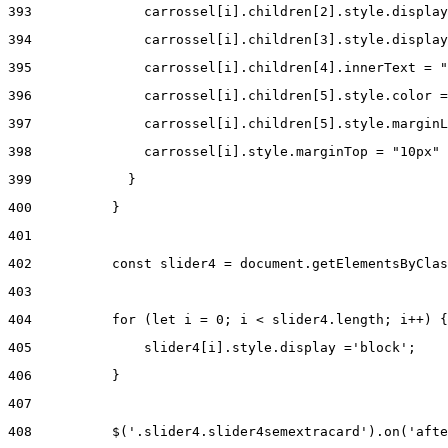
393
              carrossel[i].children[2].style.display
394
              carrossel[i].children[3].style.display
395
              carrossel[i].children[4].innerText = "
396
              carrossel[i].children[5].style.color =
397
              carrossel[i].children[5].style.marginL
398
              carrossel[i].style.marginTop = "10px" 
399
            } 
400
          } 
401
402
          const slider4 = document.getElementsByClas
403
404
          for (let i = 0; i < slider4.length; i++) {
405
              slider4[i].style.display ='block'; 
406
          } 
407
408
          $('.slider4.slider4semextracard').on('afte