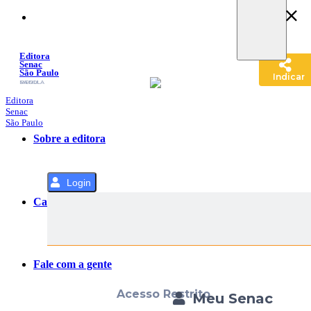
Pular
para
o
Conteúdo
Editora
Senac
São Paulo
Indicar
SACOLA
MENU
Editora
Senac
São Paulo
Sobre a editora
Login
Categorias
Fale com a gente
Acesso Restrito
Meu Senac