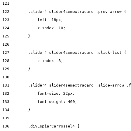
121
122
        .slider4.slider4semextracard .prev-arrow { 
123
            left: 18px; 
124
            z-index: 10; 
125
        } 
126
127
        .slider4.slider4semextracard .slick-list { 
128
            z-index: 8; 
129
        } 
130
131
        .slider4.slider4semextracard .slide-arrow .f
132
            font-size: 22px; 
133
            font-weight: 400; 
134
        } 
135
136
        .divEspiarCarrossel4 { 