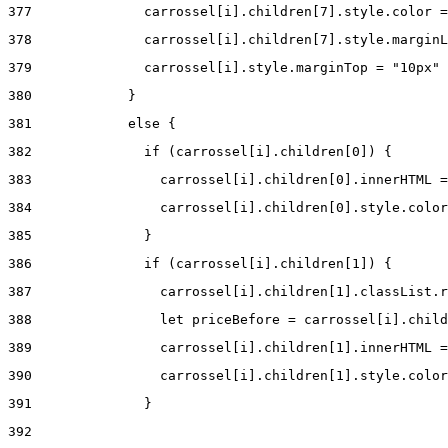
377
              carrossel[i].children[7].style.color =
378
              carrossel[i].children[7].style.marginL
379
              carrossel[i].style.marginTop = "10px" 
380
            } 
381
            else { 
382
              if (carrossel[i].children[0]) { 
383
                carrossel[i].children[0].innerHTML =
384
                carrossel[i].children[0].style.color
385
              } 
386
              if (carrossel[i].children[1]) { 
387
                carrossel[i].children[1].classList.r
388
                let priceBefore = carrossel[i].child
389
                carrossel[i].children[1].innerHTML =
390
                carrossel[i].children[1].style.color
391
              } 
392