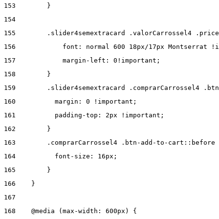
153
        } 
154
155
        .slider4semextracard .valorCarrossel4 .price
156
            font: normal 600 18px/17px Montserrat !i
157
            margin-left: 0!important; 
158
        } 
159
        .slider4semextracard .comprarCarrossel4 .btn
160
          margin: 0 !important; 
161
          padding-top: 2px !important; 
162
        } 
163
        .comprarCarrossel4 .btn-add-to-cart::before 
164
          font-size: 16px; 
165
        } 
166
    } 
167
168
    @media (max-width: 600px) { 