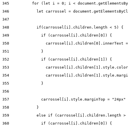
345
          for (let i = 0; i < document.getElementsBy
346
            let carrossel = document.getElementsByCl
347
348
            if(carrossel[i].children.length < 5) { 
349
              if (carrossel[i].children[0]) { 
350
                carrossel[i].children[0].innerText =
351
              } 
352
              if (carrossel[i].children[1]) { 
353
                carrossel[i].children[1].style.color
354
                carrossel[i].children[1].style.margi
355
              } 
356
357
              carrossel[i].style.marginTop = "24px" 
358
            } 
359
            else if (carrossel[i].children.length > 
360
              if (carrossel[i].children[0]) { 