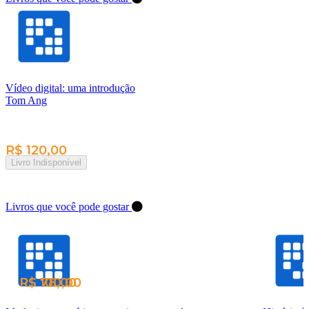
Vídeo digital: uma introdução
Tom Ang
R$ 120,00
Livro Indisponível
Livros que você pode gostar
R$ 100,00
R$ 78,00