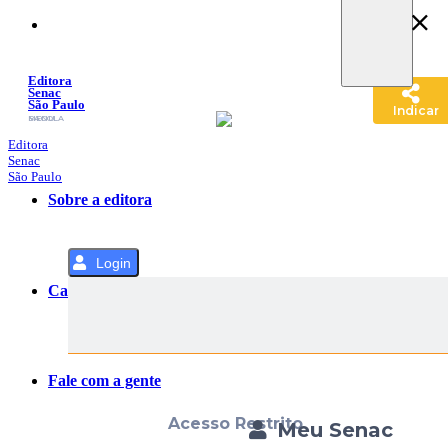
Pular
para
o
Conteúdo
Editora
Senac
São Paulo
Indicar
SACOLA
MENU
Editora
Senac
São Paulo
Sobre a editora
Login
Categorias
Fale com a gente
Acesso Restrito
Meu Senac