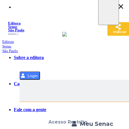
Pular
para
o
Conteúdo
Editora
Senac
São Paulo
Indicar
SACOLA
MENU
Editora
Senac
São Paulo
Sobre a editora
Login
Categorias
Fale com a gente
Acesso Restrito
Meu Senac