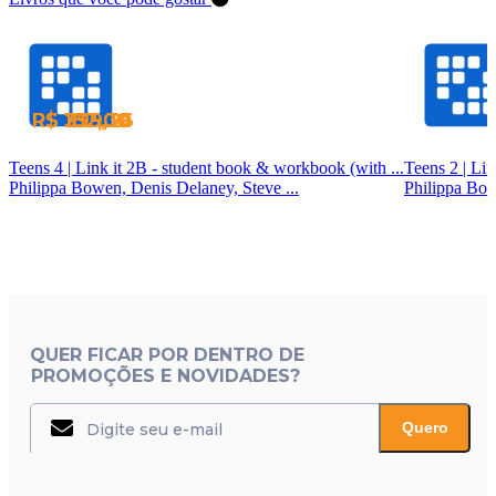
R$ 182,00
R$ 182,00
R$ 399,26
R$ 235,30
Teens 4 | Link it 2B - student book & workbook (with ...
Philippa Bowen, Denis Delaney, Steve ...
Philippa Bow
QUER FICAR POR DENTRO DE
PROMOÇÕES E NOVIDADES?
Quero