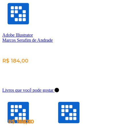
Adobe Illustrator
Marcos Serafim de Andrade
R$ 184,00
Livros que você pode gostar
R$ 184,00
R$ 100,00
R$ 148,00
R$ 54,00