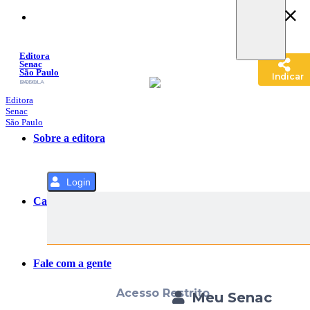
Pular
para
o
Conteúdo
Editora
Senac
São Paulo
Indicar
SACOLA
MENU
Editora
Senac
São Paulo
Sobre a editora
Login
Categorias
Fale com a gente
Acesso Restrito
Meu Senac