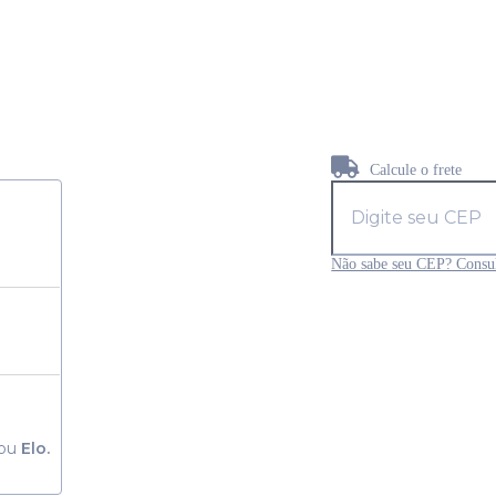
Calcule o frete
Não sabe seu CEP? Consul
ou
Elo.