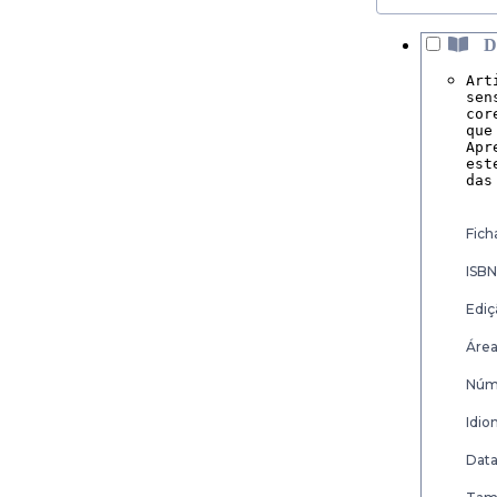
D
Art
sen
cor
que
Apr
est
das
Fich
ISBN
Ediç
Área
Núme
Idio
Data