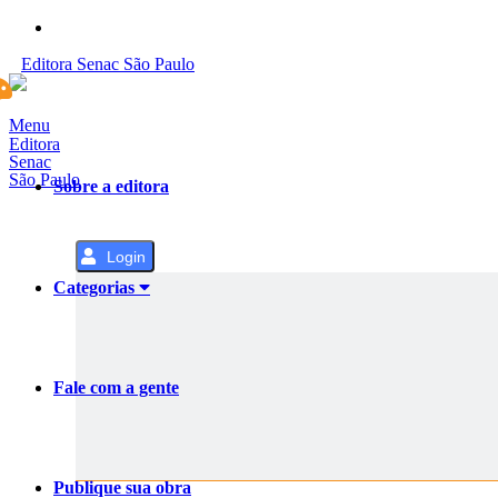
Pular
para
Editora
Senac
São Paulo
o
Conteúdo
Menu
Editora
Senac
São Paulo
Sobre a editora
Login
Categorias
Fale com a gente
Publique sua obra