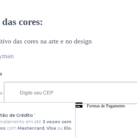
 das cores:
itivo das cores na arte e no design
ryman
a
ete
Formas de Pagamento
 Consulte aqui
tão de Crédito
'
rcelamento em até
3 vezes sem
ros
com
Mastercard
,
Visa
ou
Elo.