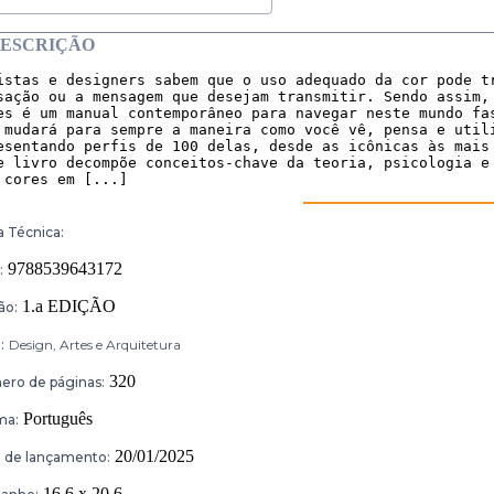
ESCRIÇÃO
istas e designers sabem que o uso adequado da cor pode tr
sação ou a mensagem que desejam transmitir. Sendo assim, 
es é um manual contemporâneo para navegar neste mundo fas
 mudará para sempre a maneira como você vê, pensa e utili
esentando perfis de 100 delas, desde as icônicas às mais 
e livro decompõe conceitos-chave da teoria, psicologia e 
 cores em [...]
a Técnica:
9788539643172
:
1.a EDIÇÃO
ão:
:
Design, Artes e Arquitetura
320
ro de páginas:
Português
ma:
20/01/2025
 de lançamento:
16,6 x 20,6