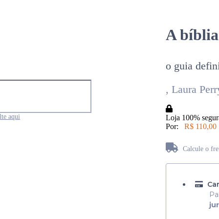
A bíblia
o guia defin
, Laura Per
te aqui
Loja 100% segur
Por:
R$ 110,00
Calcule o fr
Não sabe seu CEP?
Car
Pa
ju