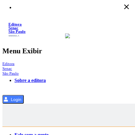
Pular
para
o
Conteúdo
Editora
Senac
São Paulo
SACOLA
MENU
Menu Exibir
Editora
Senac
São Paulo
Sobre a editora
Login
Categorias
Fale com a gente