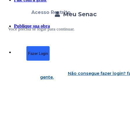
Acesso Restrito
Meu Senac
Publique sua obra
Você precisa se logar para continuar.
Fazer Login
Não consegue fazer login?
f
gente
.