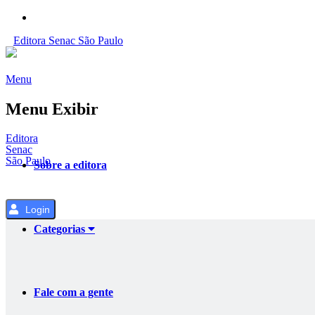
Pular
para
Editora
Senac
São Paulo
o
Conteúdo
Menu
Menu Exibir
Editora
Senac
São Paulo
Sobre a editora
Login
Categorias
Fale com a gente