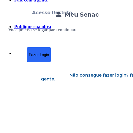
Acesso Restrito
Meu Senac
Publique sua obra
Você precisa se logar para continuar.
Fazer Login
Não consegue fazer login?
f
gente
.