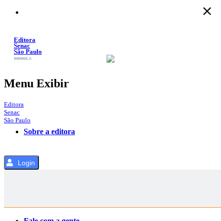
Pular
para
o
Conteúdo
Editora
Senac
São Paulo
SACOLA
MENU
Menu Exibir
Editora
Senac
São Paulo
Sobre a editora
Login
Categorias
Fale com a gente