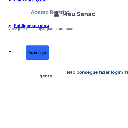
Acesso Restrito
Meu Senac
Publique sua obra
Você precisa se logar para continuar.
Fazer Login
Não consegue fazer login?
f
gente
.