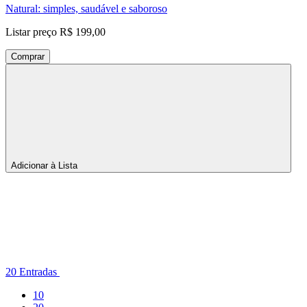
Natural: simples, saudável e saboroso
Listar preço
R$ 199,00
Comprar
Adicionar à Lista
Por
página
20 Entradas
Entradas
10
por
Entradas