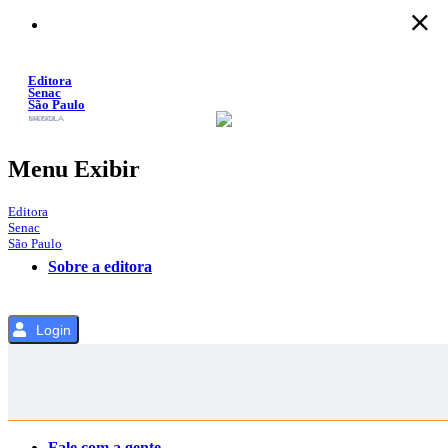
Pular
para
o
Conteúdo
Editora
Senac
São Paulo
SACOLA
MENU
Menu Exibir
Editora
Senac
São Paulo
Sobre a editora
Login
Categorias
Fale com a gente