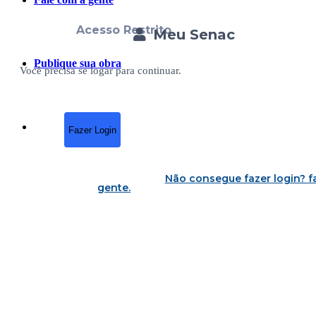
Acesso Restrito
Meu Senac
Publique sua obra
Você precisa se logar para continuar.
Fazer Login
Não consegue fazer login?
f
gente
.