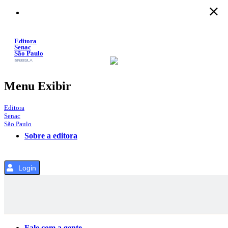
Pular
para
o
Conteúdo
Editora
Senac
São Paulo
SACOLA
MENU
Menu Exibir
Editora
Senac
São Paulo
Sobre a editora
Login
Categorias
Fale com a gente