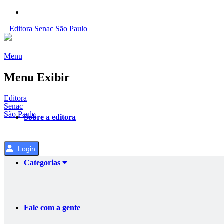
Pular
para
Editora
Senac
São Paulo
o
Conteúdo
Menu
Menu Exibir
Editora
Senac
São Paulo
Sobre a editora
Login
Categorias
Fale com a gente