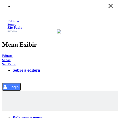
Pular
para
o
Conteúdo
Editora
Senac
São Paulo
SACOLA
MENU
Menu Exibir
Editora
Senac
São Paulo
Sobre a editora
Login
Categorias
Fale com a gente