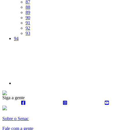
Página
87
Página
88
Página
89
Página
90
Página
91
Página
92
Página
93
Página
94
Próxima
página
Siga a gente
Sobre o Senac
Fale com a gente