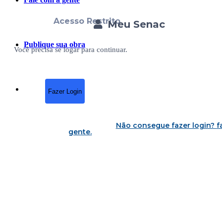
Acesso Restrito
Meu Senac
Publique sua obra
Você precisa se logar para continuar.
Fazer Login
Não consegue fazer login?
f
gente
.