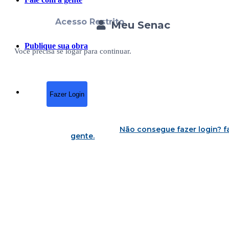
Acesso Restrito
Meu Senac
Publique sua obra
Você precisa se logar para continuar.
Fazer Login
Não consegue fazer login?
f
gente
.