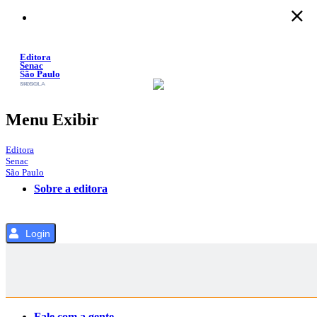
Pular
para
o
Conteúdo
Editora
Senac
São Paulo
SACOLA
MENU
Menu Exibir
Editora
Senac
São Paulo
Sobre a editora
Login
Categorias
Fale com a gente