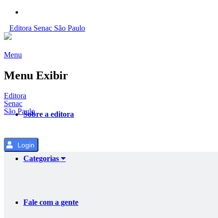
Pular
para
Editora
Senac
São Paulo
o
Conteúdo
Menu
Menu Exibir
Editora
Senac
São Paulo
Sobre a editora
Login
Categorias
Fale com a gente