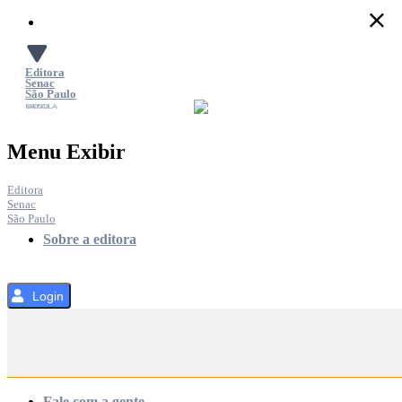
Pular
para
o
Conteúdo
Editora
Senac
São Paulo
SACOLA
MENU
Menu Exibir
Editora
Senac
São Paulo
Sobre a editora
Login
Categorias
Fale com a gente