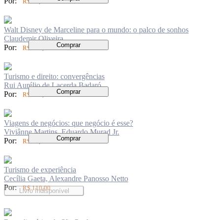
Por:
R$ 74,00
Walt Disney de Marceline para o mundo: o palco de sonhos
Claudemir Oliveira
Comprar
Por:
R$ 104,00
Turismo e direito: convergências
Rui Aurélio de Lacerda Badaró
Comprar
Por:
R$ 168,00
Viagens de negócios: que negócio é esse?
Viviânne Martins, Eduardo Murad Jr.
Comprar
Por:
R$ 49,00
Turismo de experiência
Cecília Gaeta, Alexandre Panosso Netto
Por:
R$ 110,00
Livro Indisponível