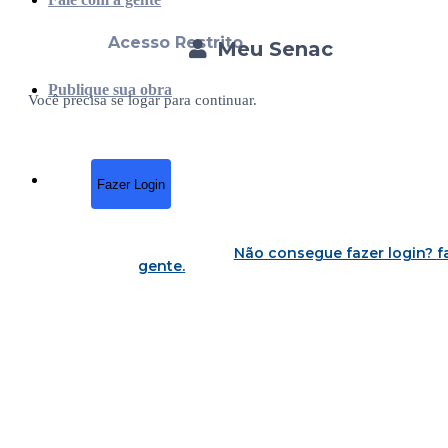
Acesso Restrito
Meu Senac
Publique sua obra
Você precisa se logar para continuar.
Fazer Login
Não consegue fazer login?
f
gente
.