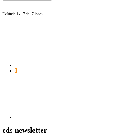
Exibindo 1 - 17 de 17 livros
Página
anterior
Página
1
Próxima
página
eds-newsletter