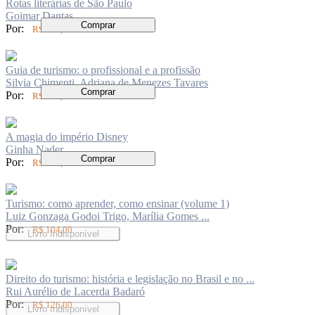
Rotas literárias de São Paulo
Goimar Dantas
Comprar
Por:
R$ 148,00
Guia de turismo: o profissional e a profissão
Silvia Chimenti, Adriana de Menezes Tavares
Comprar
Por:
R$ 149,00
A magia do império Disney
Ginha Nader
Comprar
Por:
R$ 126,00
Turismo: como aprender, como ensinar (volume 1)
Luiz Gonzaga Godoi Trigo, Marília Gomes ...
Por:
R$ 104,00
Livro Indisponível
Direito do turismo: história e legislação no Brasil e no ...
Rui Aurélio de Lacerda Badaró
Por:
R$ 126,00
Livro Indisponível