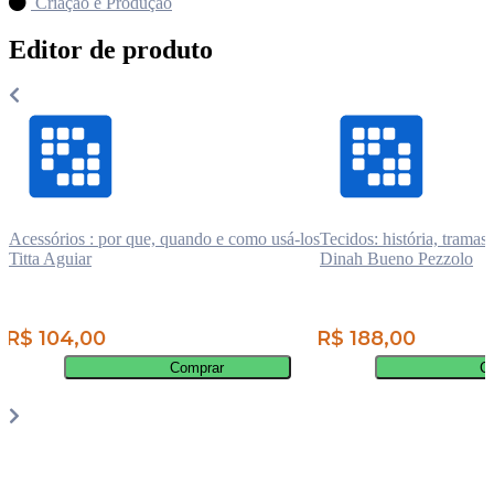
Criação e Produção
Editor de produto
Acessórios : por que, quando e como usá-los
Tecidos: história, tramas,
Titta Aguiar
Dinah Bueno Pezzolo
R$ 104,00
R$ 188,00
Comprar
C
Por
página