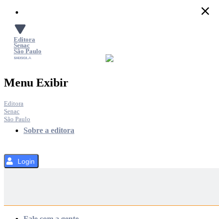
Pular
para
o
Conteúdo
Editora
Senac
São Paulo
SACOLA
MENU
Menu Exibir
Editora
Senac
São Paulo
Sobre a editora
Login
Categorias
Fale com a gente