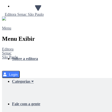
Pular
para
Editora
Senac
São Paulo
o
Conteúdo
Menu
Menu Exibir
Editora
Senac
São Paulo
Sobre a editora
Login
Categorias
Fale com a gente