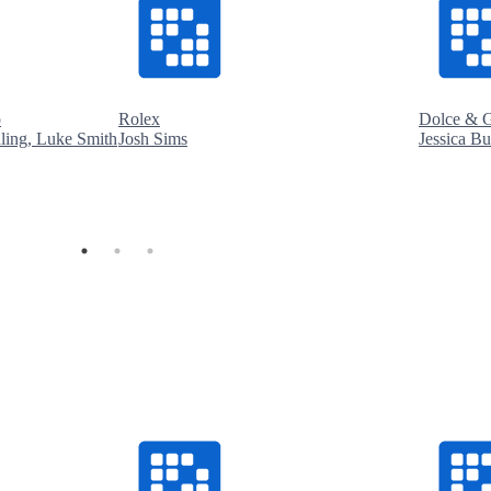
o
Rolex
Dolce & 
dling, Luke Smith
Josh Sims
Jessica B
R$ 96,00
R$ 96
ar
Comprar