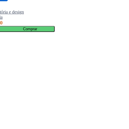
tória e design
A moda e seu papel social: classe, gê
la
identidade ...
00
Diana Crane
R$ 160,00
Comprar
Comprar