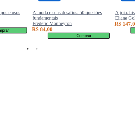
tipos e usos
A moda e seus desafios: 50 questões
A joia: his
fundamentais
Eliana Go
Frederic Monneyron
R$ 147,
R$ 84,00
mprar
Comprar