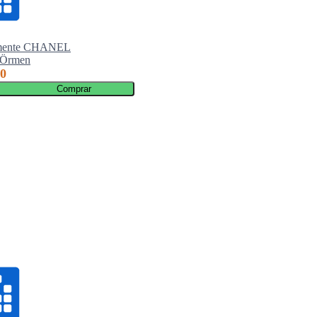
amente CHANEL
Alfaiataria: modelagem plana masculi
 Örmen
Stefania Rosa
00
R$ 97,00
Comprar
Comprar