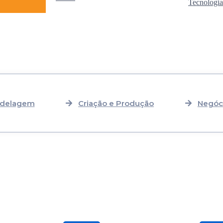
Tecnologia
odelagem
Criação e Produção
Negóc