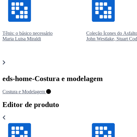
Tênis: o básico necessário
Coleção Ícones do Asfalt
Maria Luisa Miraldi
John Westlake, Stuart Co
R$ 170,00
R$ 299,00
eds-home-Costura e modelagem
Comprar
Compr
Costura e Modelagem
Editor de produto