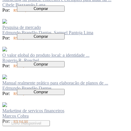
Cibele Piazzarolo Lana
Comprar
Por:
R$ 100,00
Pesquisa de mercado
Edmundo Brandão Dantas, Samuel Pantoja Lima
Comprar
Por:
R$ 60,00
O valor global do produto local: a identidade ...
Rogerio R. Ruschel
Comprar
Por:
R$ 62,00
Manual realmente prático para elaboração de planos de ...
Edmundo Brandão Dantas
Comprar
Por:
R$ 67,00
Marketing de serviços financeiros
Marcos Cobra
Por:
R$ 64,00
Livro Indisponível