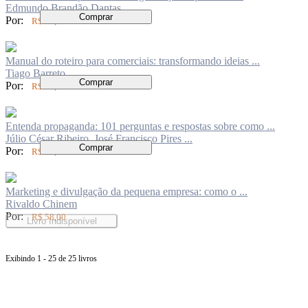
Edmundo Brandão Dantas
Comprar
Por:
R$ 84,00
Manual do roteiro para comerciais: transformando ideias ...
Tiago Barreto
Comprar
Por:
R$ 84,00
Entenda propaganda: 101 perguntas e respostas sobre como ...
Júlio César Ribeiro, José Francisco Pires ...
Comprar
Por:
R$ 97,00
Marketing e divulgação da pequena empresa: como o ...
Rivaldo Chinem
Por:
R$ 58,00
Livro Indisponível
Exibindo 1 - 25 de 25 livros
Página
anterior