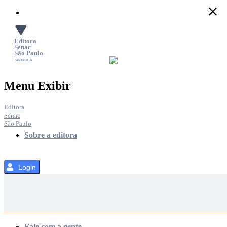
Pular
para
o
Conteúdo
Editora
Senac
São Paulo
SACOLA
MENU
Menu Exibir
Editora
Senac
São Paulo
Sobre a editora
Login
Categorias
Fale com a gente