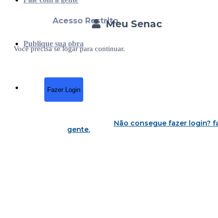
Acesso Restrito
Meu Senac
Publique sua obra
Você precisa se logar para continuar.
Fazer Login
Não consegue fazer login?
f
gente
.