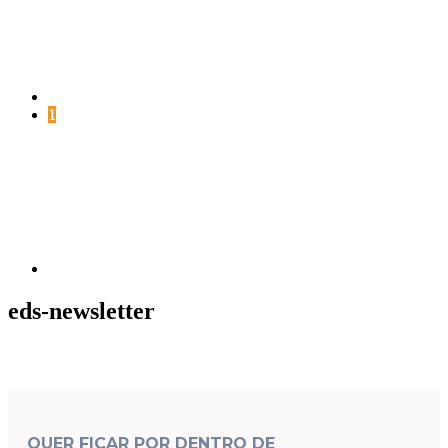
Página
1
Próxima
página
eds-newsletter
QUER FICAR POR DENTRO DE