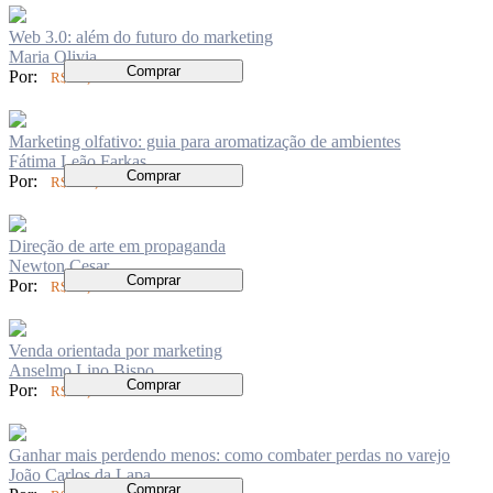
Web 3.0: além do futuro do marketing
Maria Olivia
Comprar
Por:
R$ 52,00
Marketing olfativo: guia para aromatização de ambientes
Fátima Leão Farkas
Comprar
Por:
R$ 115,00
Direção de arte em propaganda
Newton Cesar
Comprar
Por:
R$ 70,00
Venda orientada por marketing
Anselmo Lino Bispo
Comprar
Por:
R$ 46,00
Ganhar mais perdendo menos: como combater perdas no varejo
João Carlos da Lapa
Comprar