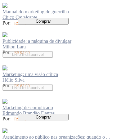
Manual do marketing de guerrilha
Chico Cavalcante
Comprar
Por:
R$ 69,00
Publicidade: a máquina de divulgar
Milton Lara
Por:
R$ 94,00
Livro Indisponível
Marketing: uma visão crítica
Hélio Silva
Por:
R$ 82,00
Livro Indisponível
Marketing descomplicado
Edmundo Brandão Dantas
Comprar
Por:
R$ 62,00
Atendimento ao público nas organizações: quando o ...