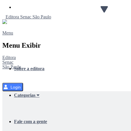
Pular
para
Editora
Senac
São Paulo
o
Conteúdo
Menu
Menu Exibir
Editora
Senac
São Paulo
Sobre a editora
Login
Categorias
Fale com a gente