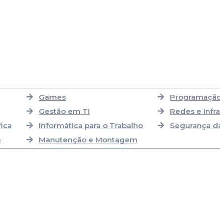
Games
Programação
Gestão em TI
Redes e Infra
ica
Informática para o Trabalho
Segurança d
b
Manutenção e Montagem