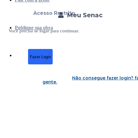
Acesso Restrito
Meu Senac
Publique sua obra
Você precisa se logar para continuar.
Fazer Login
Não consegue fazer login?
f
gente
.