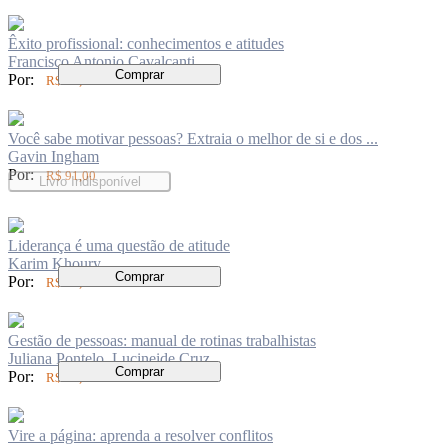
Êxito profissional: conhecimentos e atitudes
Francisco Antonio Cavalcanti
Comprar
Por:
R$ 82,00
Você sabe motivar pessoas? Extraia o melhor de si e dos ...
Gavin Ingham
Por:
R$ 91,00
Livro Indisponível
Liderança é uma questão de atitude
Karim Khoury
Comprar
Por:
R$ 94,00
Gestão de pessoas: manual de rotinas trabalhistas
Juliana Pontelo, Lucineide Cruz
Comprar
Por:
R$ 97,00
Vire a página: aprenda a resolver conflitos