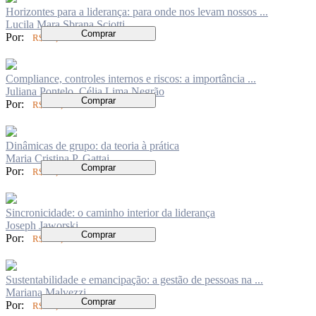
Horizontes para a liderança: para onde nos levam nossos ...
Lucila Mara Sbrana Sciotti
Comprar
Por:
R$ 84,00
Compliance, controles internos e riscos: a importância ...
Juliana Pontelo, Célia Lima Negrão
Comprar
Por:
R$ 198,00
Dinâmicas de grupo: da teoria à prática
Maria Cristina P. Gattai
Comprar
Por:
R$ 94,00
Sincronicidade: o caminho interior da liderança
Joseph Jaworski
Comprar
Por:
R$ 136,00
Sustentabilidade e emancipação: a gestão de pessoas na ...
Mariana Malvezzi
Comprar
Por:
R$ 62,00