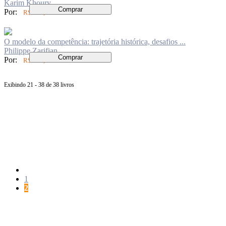
Karim Khoury
Comprar
Por:
R$ 104,00
O modelo da competência: trajetória histórica, desafios ...
Philippe Zarifian
Comprar
Por:
R$ 110,00
Exibindo 21 - 38 de 38 livros
Página
anterior
Página
1
Página
2
Próxima
página