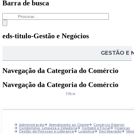
Barra de busca
eds-titulo-Gestão e Negócios
GESTÃO E 
Navegação da Categoria do Comércio
Navegação da Categoria do Comércio
Filtre
Administração
Atendimento ao Cliente
Comércio Exterior
Condomínio, Limpeza e Zeladoria
Contábil e Fiscal
Finanças
Gestão de Pessoas e Liderança
Logística
Secretariado
Ven