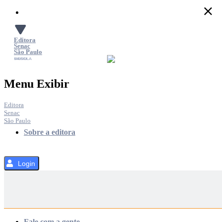
Pular
para
o
Conteúdo
Editora
Senac
São Paulo
SACOLA
MENU
Menu Exibir
Editora
Senac
São Paulo
Sobre a editora
Login
Categorias
Fale com a gente