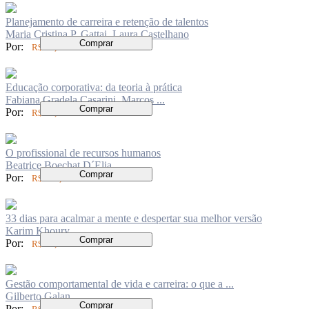
Planejamento de carreira e retenção de talentos
Maria Cristina P. Gattai, Laura Castelhano
Comprar
Por:
R$ 84,00
Educação corporativa: da teoria à prática
Fabiana Gradela Casarini, Marcos ...
Comprar
Por:
R$ 62,00
O profissional de recursos humanos
Beatrice Boechat D´Elia
Comprar
Por:
R$ 100,00
33 dias para acalmar a mente e despertar sua melhor versão
Karim Khoury
Comprar
Por:
R$ 74,00
Gestão comportamental de vida e carreira: o que a ...
Gilberto Galan
Comprar
Por: