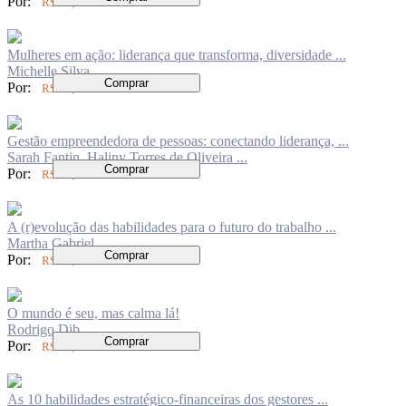
Por:
R$ 74,00
Mulheres em ação: liderança que transforma, diversidade ...
Michelle Silva
Comprar
Por:
R$ 74,00
Gestão empreendedora de pessoas: conectando liderança, ...
Sarah Fantin, Haliny Torres de Oliveira ...
Comprar
Por:
R$ 60,00
A (r)evolução das habilidades para o futuro do trabalho ...
Martha Gabriel
Comprar
Por:
R$ 80,00
O mundo é seu, mas calma lá!
Rodrigo Dib
Comprar
Por:
R$ 50,00
As 10 habilidades estratégico-financeiras dos gestores ...