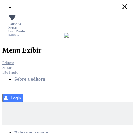
Pular
para
o
Conteúdo
Editora
Senac
São Paulo
SACOLA
MENU
Menu Exibir
Editora
Senac
São Paulo
Sobre a editora
Login
Categorias
Fale com a gente