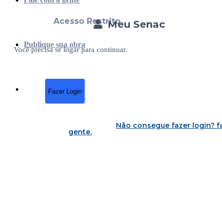
Acesso Restrito
Meu Senac
Publique sua obra
Você precisa se logar para continuar.
Fazer Login
Não consegue fazer login?
f
gente
.