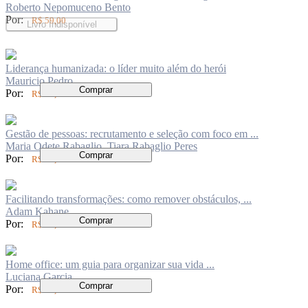
Roberto Nepomuceno Bento
Por:
R$ 59,00
Livro Indisponível
Liderança humanizada: o líder muito além do herói
Mauricio Pedro
Comprar
Por:
R$ 69,00
Gestão de pessoas: recrutamento e seleção com foco em ...
Maria Odete Rabaglio, Tiara Rabaglio Peres
Comprar
Por:
R$ 56,00
Facilitando transformações: como remover obstáculos, ...
Adam Kahane
Comprar
Por:
R$ 84,00
Home office: um guia para organizar sua vida ...
Luciana Garcia
Comprar
Por:
R$ 63,00