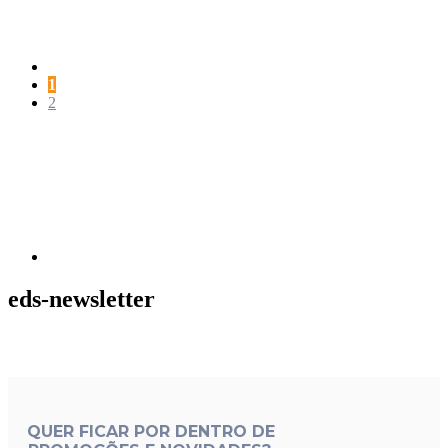
Página
1
Página
2
Próxima
página
eds-newsletter
QUER FICAR POR DENTRO DE