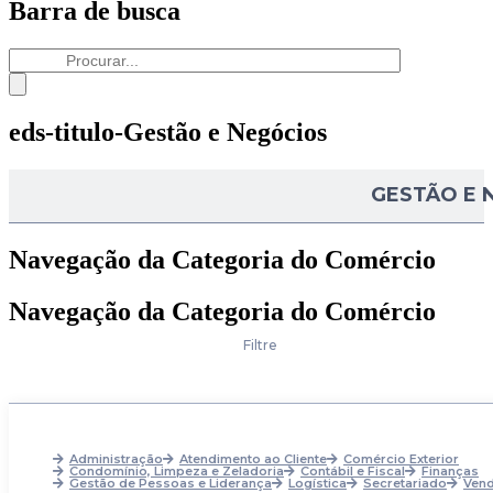
Barra de busca
eds-titulo-Gestão e Negócios
GESTÃO E 
Navegação da Categoria do Comércio
Navegação da Categoria do Comércio
Filtre
Administração
Atendimento ao Cliente
Comércio Exterior
Condomínio, Limpeza e Zeladoria
Contábil e Fiscal
Finanças
Gestão de Pessoas e Liderança
Logística
Secretariado
Ven