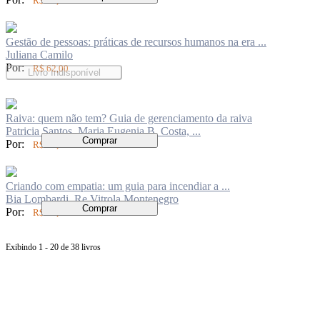
R$ 72,00
Gestão de pessoas: práticas de recursos humanos na era ...
Juliana Camilo
Por:
R$ 62,00
Livro Indisponível
Raiva: quem não tem? Guia de gerenciamento da raiva
Patricia Santos, Maria Eugenia B. Costa, ...
Comprar
Por:
R$ 83,00
Criando com empatia: um guia para incendiar a ...
Bia Lombardi, Re Vitrola Montenegro
Comprar
Por:
R$ 94,00
Exibindo 1 - 20 de 38 livros
Página
anterior