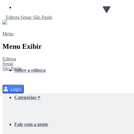
Pular
para
Editora
Senac
São Paulo
o
Conteúdo
Menu
Menu Exibir
Editora
Senac
São Paulo
Sobre a editora
Login
Categorias
Fale com a gente