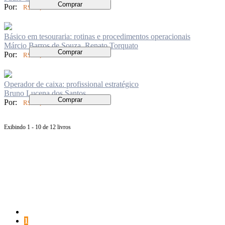
Comprar
Por:
R$ 73,00
Básico em tesouraria: rotinas e procedimentos operacionais
Márcio Barros de Souza, Renato Torquato
Comprar
Por:
R$ 94,00
Operador de caixa: profissional estratégico
Bruno Lucena dos Santos
Comprar
Por:
R$ 74,00
Exibindo 1 - 10 de 12 livros
Página
anterior
Página
1