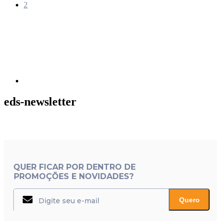
Página
2
Próxima
página
eds-newsletter
QUER FICAR POR DENTRO DE
PROMOÇÕES E NOVIDADES?
Quero