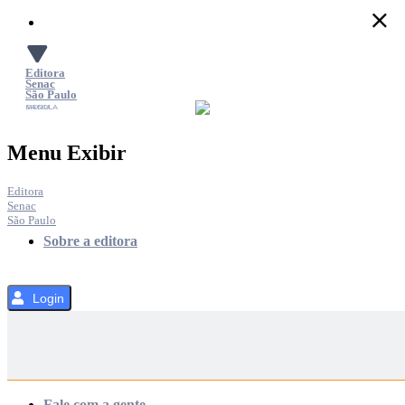
Pular
para
o
Conteúdo
Editora
Senac
São Paulo
SACOLA
MENU
Menu Exibir
Editora
Senac
São Paulo
Sobre a editora
Login
Categorias
Fale com a gente