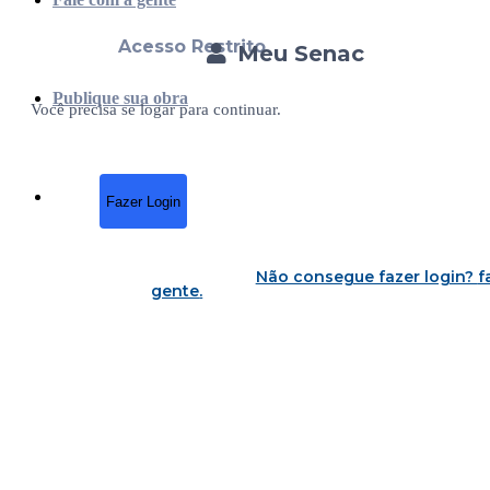
Acesso Restrito
Meu Senac
Publique sua obra
Você precisa se logar para continuar.
Fazer Login
Não consegue fazer login?
f
gente
.