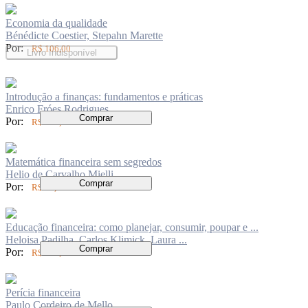
Economia da qualidade
Bénédicte Coestier, Stepahn Marette
Por:
R$ 106,00
Livro Indisponível
Introdução a finanças: fundamentos e práticas
Enrico Fróes Rodrigues
Comprar
Por:
R$ 115,00
Matemática financeira sem segredos
Helio de Carvalho Mielli
Comprar
Por:
R$ 62,00
Educação financeira: como planejar, consumir, poupar e ...
Heloisa Padilha, Carlos Klimick, Laura ...
Comprar
Por:
R$ 104,00
Perícia financeira
Paulo Cordeiro de Mello