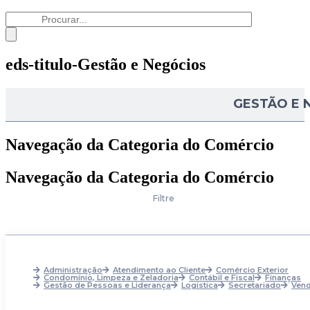
eds-titulo-Gestão e Negócios
GESTÃO E 
Navegação da Categoria do Comércio
Navegação da Categoria do Comércio
Filtre
Administração
Atendimento ao Cliente
Comércio Exterior
Condomínio, Limpeza e Zeladoria
Contábil e Fiscal
Finanças
Gestão de Pessoas e Liderança
Logística
Secretariado
Ven