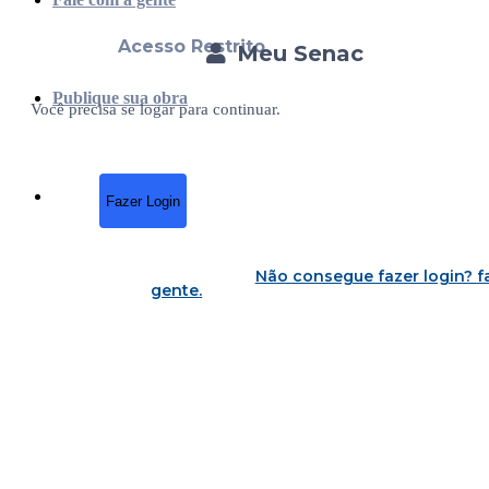
Acesso Restrito
Meu Senac
Publique sua obra
Você precisa se logar para continuar.
Fazer Login
Não consegue fazer login?
f
gente
.