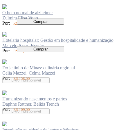
O bem no mal de alzheimer
Zulmira Elisa Vono
Comprar
Por:
R$ 73,00
Hotelaria hospitalar: Gestão em hospitalidade e humanização
Marcelo Assad Boeger
Comprar
Por:
R$ 94,00
Do jeitinho de Minas: culinária regional
Celia Mazzei, Celma Mazzei
Por:
R$ 158,00
Livro Indisponível
Humanizando nascimentos e partos
Daphne Rattner, Belkis Trench
Por:
R$ 109,00
Livro Indisponível
Introdução ao cálculo de lentes oftálmicas