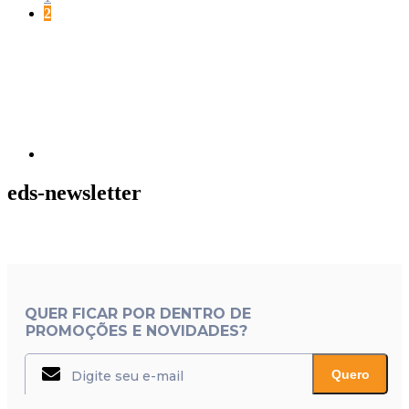
Página
2
Próxima
página
eds-newsletter
QUER FICAR POR DENTRO DE
PROMOÇÕES E NOVIDADES?
Quero