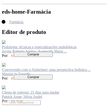
eds-home-Farmácia
Farmácia
Editor de produto
Podologia: técnicas e especializações podológicas
Jayme Roberto Justino, Aparecida Maria ...
Comprar
Por:
R$ 178,00
Convivendo com o Alzheimer: uma perspectiva holística ...
Maggie la Tourelle
Comprar
Por:
R$ 72,00
Chega de estresse: 21 dias para mudar
Patrick Amar, Silvia André
Por:
R$ 79,00
Livro Indisponível