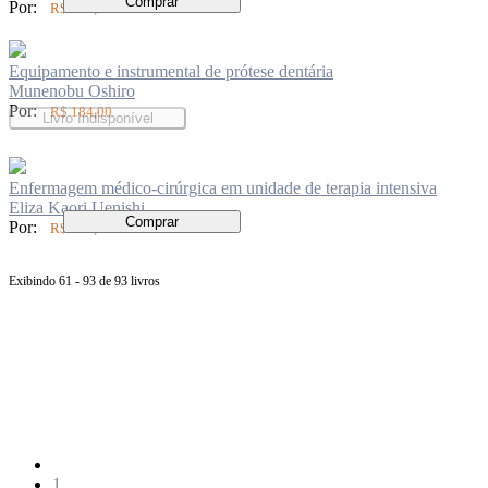
Comprar
Por:
R$ 150,00
Equipamento e instrumental de prótese dentária
Munenobu Oshiro
Por:
R$ 184,00
Livro Indisponível
Enfermagem médico-cirúrgica em unidade de terapia intensiva
Eliza Kaori Uenishi
Comprar
Por:
R$ 149,00
Exibindo 61 - 93 de 93 livros
Página
anterior
Página
1