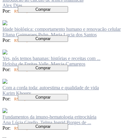
Alex Dias
Comprar
Por:
R$ 150,00
Idade biológica: comportamento humano e renovação celular
Eliana Guimaraes Pyhn, Maria Lucia dos Santos
Comprar
Por:
R$ 104,00
Yes, nós temos bananas: histórias e receitas com ...
Heloísa de Freitas Valle, Marcia Camargos
Comprar
Por:
R$ 104,00
Com a corda toda: autoestima e qualidade de vida
Karim Khoury
Comprar
Por:
R$ 94,00
Fundamentos da imuno-hematologia eritrocitária
Ana Lúcia Girello, Telma Ingrid Borges de ...
Comprar
Por:
R$ 149,00