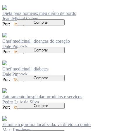
Dieta para homens: meu diário de bordo
Jean-Michel Cohen
Comprar
Por:
R$ 70,00
Chef medicinal | doenças do coração
Dale Pinnock
Comprar
Por:
R$ 83,00
Chef medicinal | diabetes
Dale Pinnock
Comprar
Por:
R$ 84,00
Faturamento hospitalar: produtos e serviços
Pedro Luiz da Silva
Comprar
Por:
R$ 99,00
Elimine a gordura localizada: vá direto ao ponto
Max Tomlinson