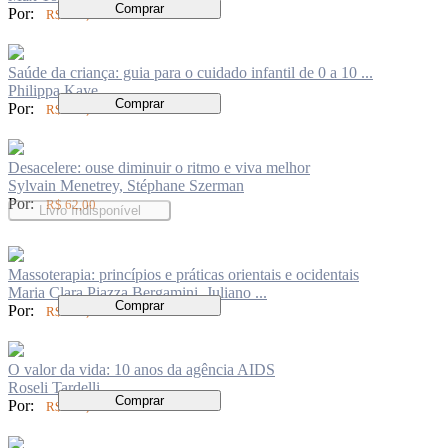
Comprar
Por:
R$ 104,00
Saúde da criança: guia para o cuidado infantil de 0 a 10 ...
Philippa Kaye
Comprar
Por:
R$ 136,00
Desacelere: ouse diminuir o ritmo e viva melhor
Sylvain Menetrey, Stéphane Szerman
Por:
R$ 62,00
Livro Indisponível
Massoterapia: princípios e práticas orientais e ocidentais
Maria Clara Piazza Bergamini, Juliano ...
Comprar
Por:
R$ 147,00
O valor da vida: 10 anos da agência AIDS
Roseli Tardelli
Comprar
Por:
R$ 120,00