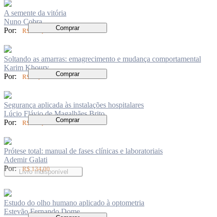
A semente da vitória
Nuno Cobra
Comprar
Por:
R$ 126,00
Soltando as amarras: emagrecimento e mudança comportamental
Karim Khoury
Comprar
Por:
R$ 62,00
Segurança aplicada às instalações hospitalares
Lúcio Flávio de Magalhães Brito
Comprar
Por:
R$ 136,00
Prótese total: manual de fases clínicas e laboratoriais
Ademir Galati
Por:
R$ 134,00
Livro Indisponível
Estudo do olho humano aplicado à optometria
Estevão Fernando Dome