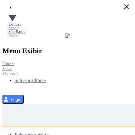
Pular
para
o
Conteúdo
Editora
Senac
São Paulo
SACOLA
MENU
Menu Exibir
Editora
Senac
São Paulo
Sobre a editora
Login
Categorias
Fale com a gente