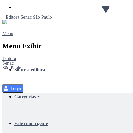
Pular
para
Editora
Senac
São Paulo
o
Conteúdo
Menu
Menu Exibir
Editora
Senac
São Paulo
Sobre a editora
Login
Categorias
Fale com a gente