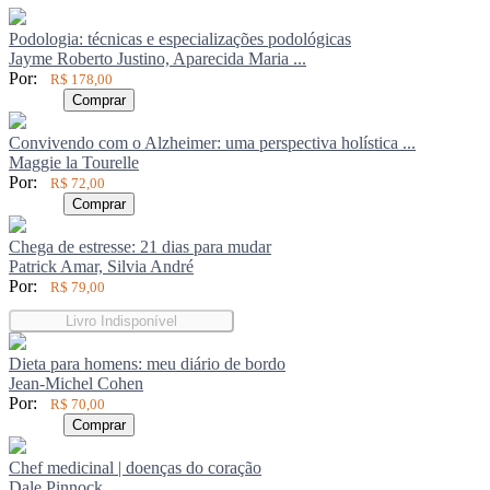
Podologia: técnicas e especializações podológicas
Jayme Roberto Justino, Aparecida Maria ...
Por:
R$ 178,00
Comprar
Convivendo com o Alzheimer: uma perspectiva holística ...
Maggie la Tourelle
Por:
R$ 72,00
Comprar
Chega de estresse: 21 dias para mudar
Patrick Amar, Silvia André
Por:
R$ 79,00
Livro Indisponível
Dieta para homens: meu diário de bordo
Jean-Michel Cohen
Por:
R$ 70,00
Comprar
Chef medicinal | doenças do coração
Dale Pinnock