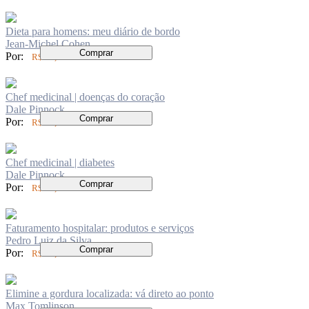
Dieta para homens: meu diário de bordo
Jean-Michel Cohen
Comprar
Por:
R$ 70,00
Chef medicinal | doenças do coração
Dale Pinnock
Comprar
Por:
R$ 83,00
Chef medicinal | diabetes
Dale Pinnock
Comprar
Por:
R$ 84,00
Faturamento hospitalar: produtos e serviços
Pedro Luiz da Silva
Comprar
Por:
R$ 99,00
Elimine a gordura localizada: vá direto ao ponto
Max Tomlinson