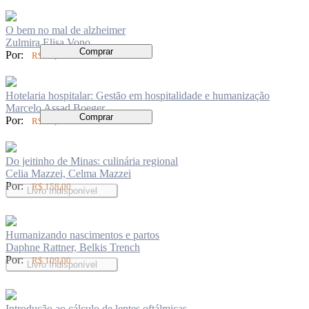
O bem no mal de alzheimer
Zulmira Elisa Vono
Comprar
Por:
R$ 73,00
Hotelaria hospitalar: Gestão em hospitalidade e humanização
Marcelo Assad Boeger
Comprar
Por:
R$ 94,00
Do jeitinho de Minas: culinária regional
Celia Mazzei, Celma Mazzei
Por:
R$ 158,00
Livro Indisponível
Humanizando nascimentos e partos
Daphne Rattner, Belkis Trench
Por:
R$ 109,00
Livro Indisponível
Introdução ao cálculo de lentes oftálmicas