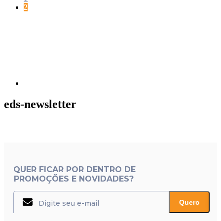
Página
2
Próxima
página
eds-newsletter
QUER FICAR POR DENTRO DE
PROMOÇÕES E NOVIDADES?
Quero