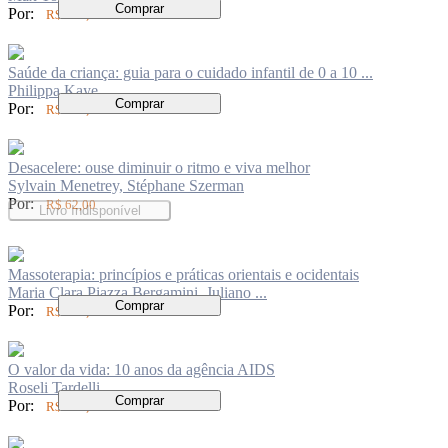
Comprar
Por:
R$ 104,00
Saúde da criança: guia para o cuidado infantil de 0 a 10 ...
Philippa Kaye
Comprar
Por:
R$ 136,00
Desacelere: ouse diminuir o ritmo e viva melhor
Sylvain Menetrey, Stéphane Szerman
Por:
R$ 62,00
Livro Indisponível
Massoterapia: princípios e práticas orientais e ocidentais
Maria Clara Piazza Bergamini, Juliano ...
Comprar
Por:
R$ 147,00
O valor da vida: 10 anos da agência AIDS
Roseli Tardelli
Comprar
Por:
R$ 120,00