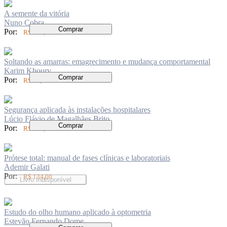
A semente da vitória
Nuno Cobra
Comprar
Por:
R$ 126,00
Soltando as amarras: emagrecimento e mudança comportamental
Karim Khoury
Comprar
Por:
R$ 62,00
Segurança aplicada às instalações hospitalares
Lúcio Flávio de Magalhães Brito
Comprar
Por:
R$ 136,00
Prótese total: manual de fases clínicas e laboratoriais
Ademir Galati
Por:
R$ 134,00
Livro Indisponível
Estudo do olho humano aplicado à optometria
Estevão Fernando Dome