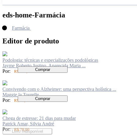
eds-home-Farmácia
Farmácia
Editor de produto
Podologia: técnicas e especializações podológicas
Jayme Roberto Justino, Aparecida Maria ...
Comprar
Por:
R$ 178,00
Convivendo com o Alzheimer: uma perspectiva holística ...
Maggie la Tourelle
Comprar
Por:
R$ 72,00
Chega de estresse: 21 dias para mudar
Patrick Amar, Silvia André
Por:
R$ 79,00
Livro Indisponível