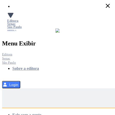
Pular
para
o
Conteúdo
Editora
Senac
São Paulo
SACOLA
MENU
Menu Exibir
Editora
Senac
São Paulo
Sobre a editora
Login
Categorias
Fale com a gente