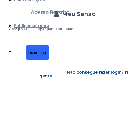
Acesso Restrito
Meu Senac
Publique sua obra
Você precisa se logar para continuar.
Fazer Login
Não consegue fazer login?
f
gente
.