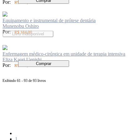
Comprar
Por:
R$ 150,00
Equipamento e instrumental de prótese dentária
Munenobu Oshiro
Por:
R$ 184,00
Livro Indisponível
Enfermagem médico-cirúrgica em unidade de terapia intensiva
Eliza Kaori Uenishi
Comprar
Por:
R$ 149,00
Exibindo 61 - 93 de 93 livros
Página
anterior
Página
1