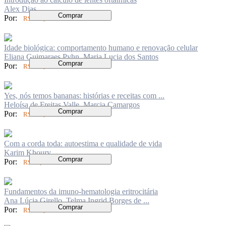
Alex Dias
Comprar
Por:
R$ 150,00
Idade biológica: comportamento humano e renovação celular
Eliana Guimaraes Pyhn, Maria Lucia dos Santos
Comprar
Por:
R$ 104,00
Yes, nós temos bananas: histórias e receitas com ...
Heloísa de Freitas Valle, Marcia Camargos
Comprar
Por:
R$ 104,00
Com a corda toda: autoestima e qualidade de vida
Karim Khoury
Comprar
Por:
R$ 94,00
Fundamentos da imuno-hematologia eritrocitária
Ana Lúcia Girello, Telma Ingrid Borges de ...
Comprar
Por:
R$ 149,00