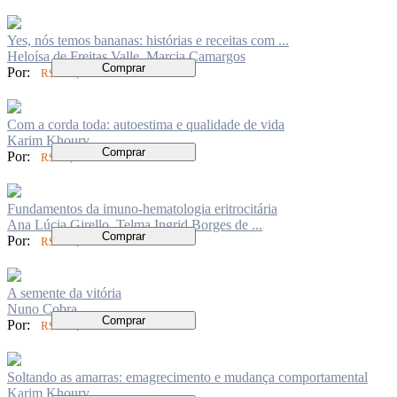
Yes, nós temos bananas: histórias e receitas com ...
Heloísa de Freitas Valle, Marcia Camargos
Comprar
Por:
R$ 104,00
Com a corda toda: autoestima e qualidade de vida
Karim Khoury
Comprar
Por:
R$ 94,00
Fundamentos da imuno-hematologia eritrocitária
Ana Lúcia Girello, Telma Ingrid Borges de ...
Comprar
Por:
R$ 149,00
A semente da vitória
Nuno Cobra
Comprar
Por:
R$ 126,00
Soltando as amarras: emagrecimento e mudança comportamental
Karim Khoury