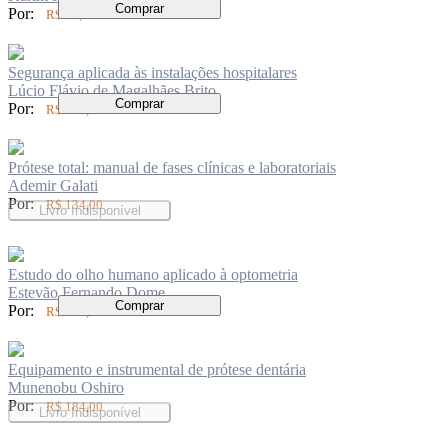
Comprar
Por:
R$ 62,00
Segurança aplicada às instalações hospitalares
Lúcio Flávio de Magalhães Brito
Comprar
Por:
R$ 136,00
Prótese total: manual de fases clínicas e laboratoriais
Ademir Galati
Por:
R$ 134,00
Livro Indisponível
Estudo do olho humano aplicado à optometria
Estevão Fernando Dome
Comprar
Por:
R$ 150,00
Equipamento e instrumental de prótese dentária
Munenobu Oshiro
Por:
R$ 184,00
Livro Indisponível