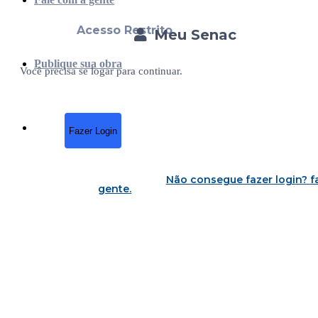
Acesso Restrito
Meu Senac
Publique sua obra
Você precisa se logar para continuar.
Fazer Login
Não consegue fazer login?
f
gente
.