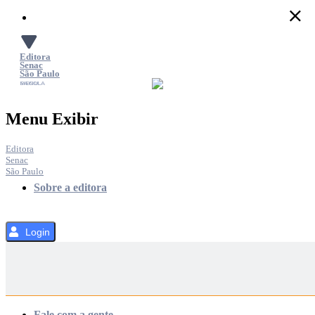
Pular
para
o
Conteúdo
Editora
Senac
São Paulo
SACOLA
MENU
Menu Exibir
Editora
Senac
São Paulo
Sobre a editora
Login
Categorias
Fale com a gente