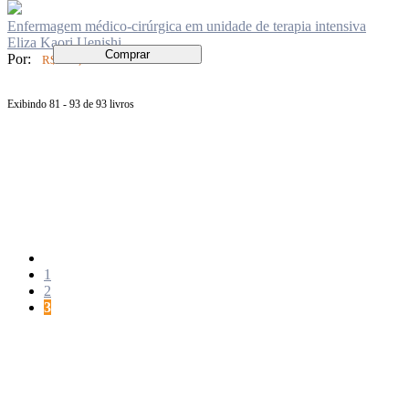
Enfermagem médico-cirúrgica em unidade de terapia intensiva
Eliza Kaori Uenishi
Comprar
Por:
R$ 149,00
Exibindo 81 - 93 de 93 livros
Página
anterior
Página
1
Página
2
Página
3
Próxima
página