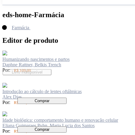
eds-home-Farmácia
Farmácia
Editor de produto
Humanizando nascimentos e partos
Daphne Rattner, Belkis Trench
Por:
R$ 109,00
Livro Indisponível
Introdução ao cálculo de lentes oftálmicas
Alex Dias
Comprar
Por:
R$ 150,00
Idade biológica: comportamento humano e renovação celular
Eliana Guimaraes Pyhn, Maria Lucia dos Santos
Comprar
Por:
R$ 104,00