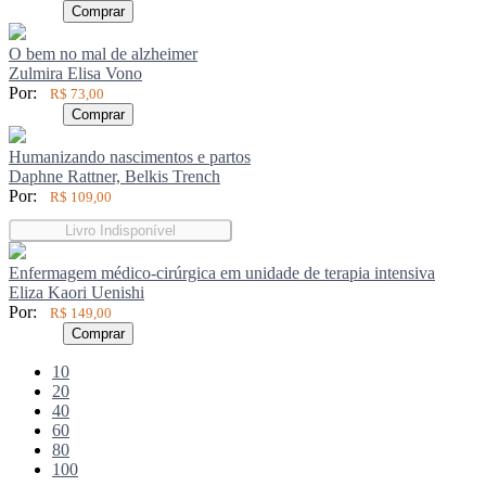
Comprar
O bem no mal de alzheimer
Zulmira Elisa Vono
Por:
R$ 73,00
Comprar
Humanizando nascimentos e partos
Daphne Rattner, Belkis Trench
Por:
R$ 109,00
Livro Indisponível
Enfermagem médico-cirúrgica em unidade de terapia intensiva
Eliza Kaori Uenishi
Por:
R$ 149,00
Comprar
Entradas
10
por
Entradas
20
Página
por
Entradas
40
Página
por
Entradas
60
Página
por
Entradas
80
Página
por
Entradas
100