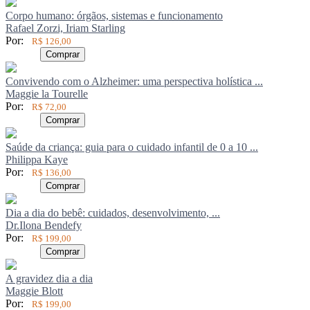
Corpo humano: órgãos, sistemas e funcionamento
Rafael Zorzi, Iriam Starling
Por:
R$ 126,00
Comprar
Convivendo com o Alzheimer: uma perspectiva holística ...
Maggie la Tourelle
Por:
R$ 72,00
Comprar
Saúde da criança: guia para o cuidado infantil de 0 a 10 ...
Philippa Kaye
Por:
R$ 136,00
Comprar
Dia a dia do bebê: cuidados, desenvolvimento, ...
Dr.Ilona Bendefy
Por:
R$ 199,00
Comprar
A gravidez dia a dia
Maggie Blott
Por:
R$ 199,00