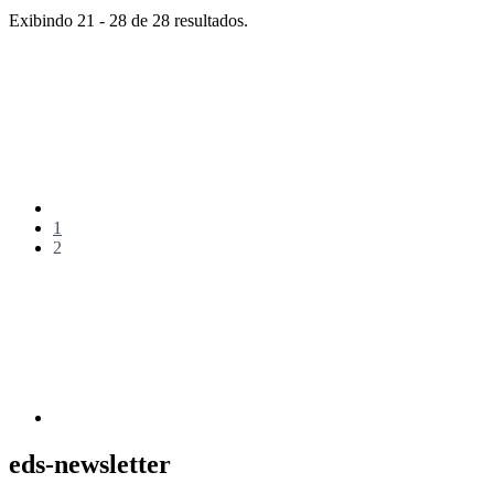
Página
por
Exibindo 21 - 28 de 28 resultados.
Página
Página
anterior
Página
1
Página
2
Próxima
página
eds-newsletter