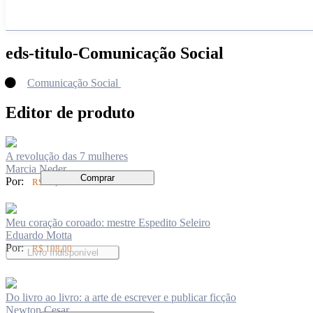
eds-titulo-Comunicação Social
Comunicação Social
Editor de produto
A revolução das 7 mulheres
Marcia Neder
Comprar
Por:
R$ 89,00
Meu coração coroado: mestre Espedito Seleiro
Eduardo Motta
Por:
R$ 198,00
Livro Indisponível
Do livro ao livro: a arte de escrever e publicar ficção
Newton Cesar