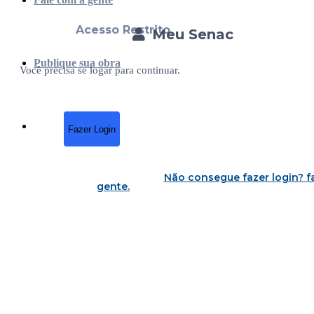
Acesso Restrito
Meu Senac
Publique sua obra
Você precisa se logar para continuar.
Fazer Login
Não consegue fazer login?
f
gente
.