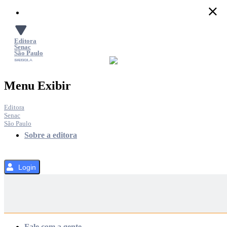
Pular
para
o
Conteúdo
Editora
Senac
São Paulo
SACOLA
MENU
Menu Exibir
Editora
Senac
São Paulo
Sobre a editora
Login
Categorias
Fale com a gente