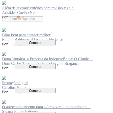
Além da revisão: critérios para revisão textual
Aristides Coelho Neto
Por:
R$ 49,00
Livro Indisponível
Falar bem para atender melhor
Raquel Bahiense, Alexandre Medeiros
Comprar
Por:
R$ 74,00
Dona Januária, a Princesa da Independência: O Conde ...
Dom Carlos Tasso de Saxe-Coburgo e Bragança
Comprar
Por:
R$ 104,00
Ilustração digital
Carolina Vigna
Comprar
Por:
R$ 84,00
O autoconhecimento para sobreviver num mundo em ...
Swami Purnachaitanya