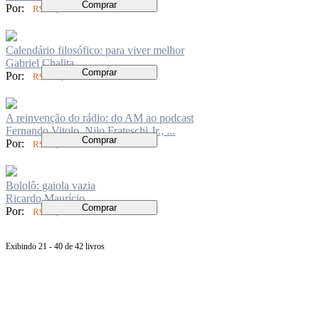
Comprar
Por:
R$ 84,00
Calendário filosófico: para viver melhor
Gabriel Chalita
Comprar
Por:
R$ 140,00
A reinvenção do rádio: do AM ao podcast
Fernando Vitolo, Nilo Frateschi Jr., ...
Comprar
Por:
R$ 60,00
Bololô: gaiola vazia
Ricardo Maurício
Comprar
Por:
R$ 59,00
Exibindo 21 - 40 de 42 livros
Página
anterior