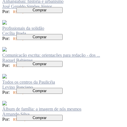
Anhangabaú: história e urbanismo
José Geraldo Simões Júnior
Comprar
Por:
R$ 83,00
Profissionais da solidão
Cecília Prada
Comprar
Por:
R$ 94,00
Comunicação escrita: orientações para redação - dos ...
Raquel Bahiense
Comprar
Por:
R$ 62,00
Todos os centros da Paulicéia
Levino Ponciano
Comprar
Por:
R$ 94,00
Álbum de família: a imagem de nós mesmos
Armando Silva
Comprar
Por:
R$ 148,00