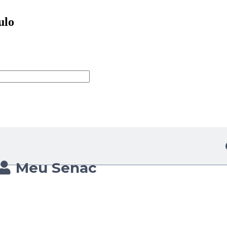
ulo
Meu Senac