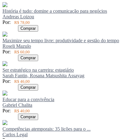
História é tudo: domine a comunicação para negócios
Andreas Loizou
Por:
R$ 78,00
Comprar
Maximize seu tempo livre: produtividade e gestão do tempo
Roseli Mazulo
Por:
R$ 60,00
Comprar
Ser estratégico na carreira: estagiário
Sarah Fantin, Rosana Matsushita Assayag
Por:
R$ 46,00
Comprar
Educar para a convivência
Gabriel Chalita
Por:
R$ 40,00
Comprar
Competências atemporais: 35 lições para o ...
Carlos Legal