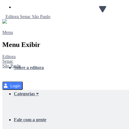
Pular
para
Editora
Senac
São Paulo
o
Conteúdo
Menu
Menu Exibir
Editora
Senac
São Paulo
Sobre a editora
Login
Categorias
Fale com a gente