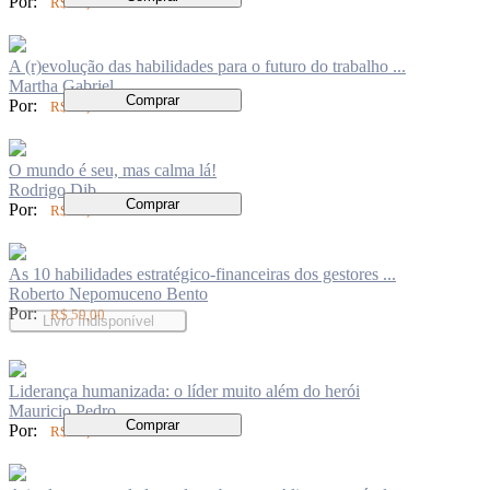
Por:
R$ 79,00
A (r)evolução das habilidades para o futuro do trabalho ...
Martha Gabriel
Comprar
Por:
R$ 80,00
O mundo é seu, mas calma lá!
Rodrigo Dib
Comprar
Por:
R$ 50,00
As 10 habilidades estratégico-financeiras dos gestores ...
Roberto Nepomuceno Bento
Por:
R$ 59,00
Livro Indisponível
Liderança humanizada: o líder muito além do herói
Mauricio Pedro
Comprar
Por:
R$ 69,00