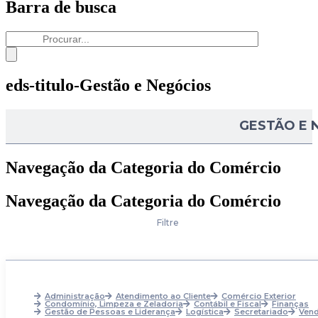
Barra de busca
eds-titulo-Gestão e Negócios
GESTÃO E 
Navegação da Categoria do Comércio
Navegação da Categoria do Comércio
Filtre
Administração
Atendimento ao Cliente
Comércio Exterior
Condomínio, Limpeza e Zeladoria
Contábil e Fiscal
Finanças
Gestão de Pessoas e Liderança
Logística
Secretariado
Ven