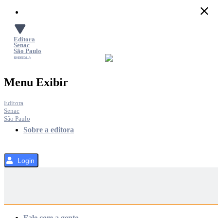
Pular
para
o
Conteúdo
Editora
Senac
São Paulo
SACOLA
MENU
Menu Exibir
Editora
Senac
São Paulo
Sobre a editora
Login
Categorias
Fale com a gente