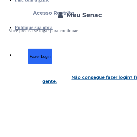
Acesso Restrito
Meu Senac
Publique sua obra
Você precisa se logar para continuar.
Fazer Login
Não consegue fazer login?
f
gente
.