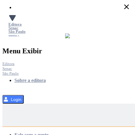
Pular
para
o
Conteúdo
Editora
Senac
São Paulo
SACOLA
MENU
Menu Exibir
Editora
Senac
São Paulo
Sobre a editora
Login
Categorias
Fale com a gente