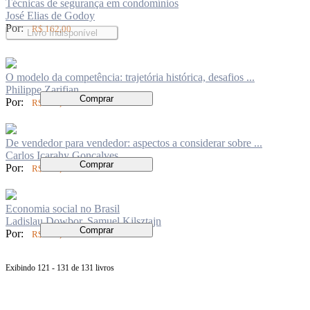
Técnicas de segurança em condomínios
José Elias de Godoy
Por:
R$ 162,00
Livro Indisponível
O modelo da competência: trajetória histórica, desafios ...
Philippe Zarifian
Comprar
Por:
R$ 110,00
De vendedor para vendedor: aspectos a considerar sobre ...
Carlos Icarahy Gonçalves
Comprar
Por:
R$ 140,00
Economia social no Brasil
Ladislau Dowbor, Samuel Kilsztajn
Comprar
Por:
R$ 115,00
Exibindo 121 - 131 de 131 livros
Página
anterior