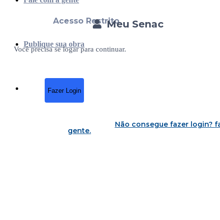
Acesso Restrito
Meu Senac
Publique sua obra
Você precisa se logar para continuar.
Fazer Login
Não consegue fazer login?
f
gente
.