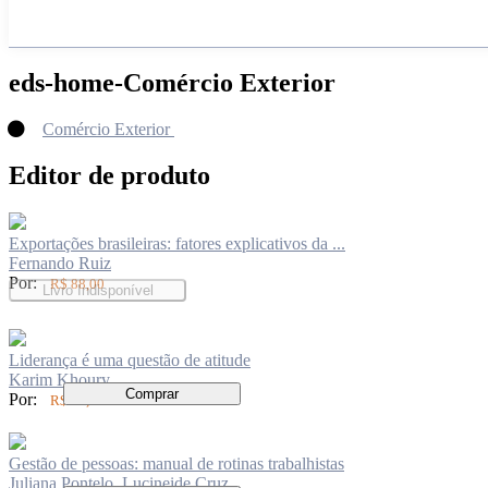
eds-home-Comércio Exterior
Comércio Exterior
Editor de produto
Exportações brasileiras: fatores explicativos da ...
Fernando Ruiz
Por:
R$ 88,00
Livro Indisponível
Liderança é uma questão de atitude
Karim Khoury
Comprar
Por:
R$ 94,00
Gestão de pessoas: manual de rotinas trabalhistas
Juliana Pontelo, Lucineide Cruz