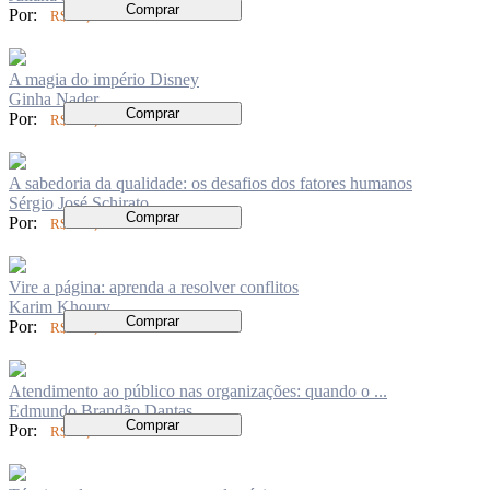
Comprar
Por:
R$ 97,00
A magia do império Disney
Ginha Nader
Comprar
Por:
R$ 126,00
A sabedoria da qualidade: os desafios dos fatores humanos
Sérgio José Schirato
Comprar
Por:
R$ 104,00
Vire a página: aprenda a resolver conflitos
Karim Khoury
Comprar
Por:
R$ 104,00
Atendimento ao público nas organizações: quando o ...
Edmundo Brandão Dantas
Comprar
Por:
R$ 84,00