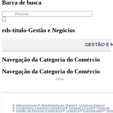
Barra de busca
eds-titulo-Gestão e Negócios
GESTÃO E 
Navegação da Categoria do Comércio
Navegação da Categoria do Comércio
Filtre
Administração
Atendimento ao Cliente
Comércio Exterior
Condomínio, Limpeza e Zeladoria
Contábil e Fiscal
Finanças
Gestão de Pessoas e Liderança
Logística
Secretariado
Ven