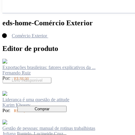
eds-home-Comércio Exterior
Comércio Exterior
Editor de produto
Exportações brasileiras: fatores explicativos da ...
Fernando Ruiz
Por:
R$ 88,00
Livro Indisponível
Liderança é uma questão de atitude
Karim Khoury
Comprar
Por:
R$ 94,00
Gestão de pessoas: manual de rotinas trabalhistas
Juliana Pontelo, Lucineide Cruz