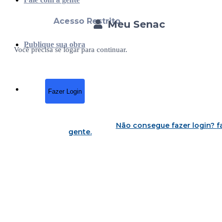
Acesso Restrito
Meu Senac
Publique sua obra
Você precisa se logar para continuar.
Fazer Login
Não consegue fazer login?
f
gente
.