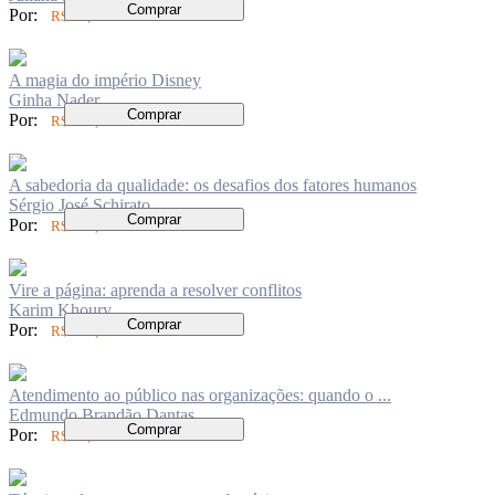
Comprar
Por:
R$ 97,00
A magia do império Disney
Ginha Nader
Comprar
Por:
R$ 126,00
A sabedoria da qualidade: os desafios dos fatores humanos
Sérgio José Schirato
Comprar
Por:
R$ 104,00
Vire a página: aprenda a resolver conflitos
Karim Khoury
Comprar
Por:
R$ 104,00
Atendimento ao público nas organizações: quando o ...
Edmundo Brandão Dantas
Comprar
Por:
R$ 84,00