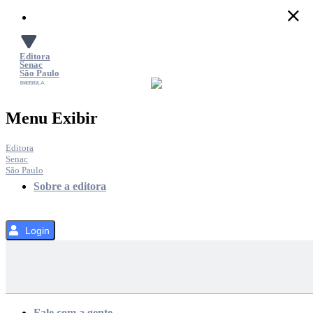
Pular
para
o
Conteúdo
Editora
Senac
São Paulo
SACOLA
MENU
Menu Exibir
Editora
Senac
São Paulo
Sobre a editora
Login
Categorias
Fale com a gente