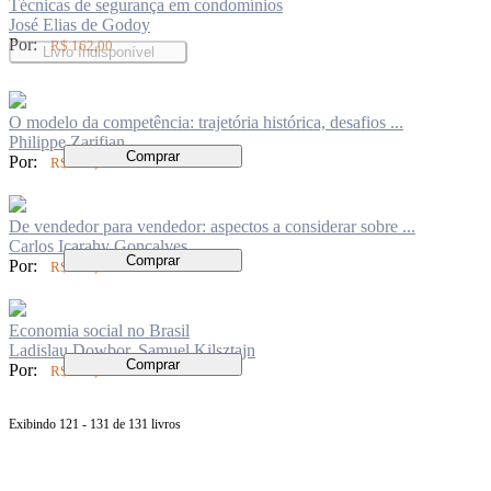
Técnicas de segurança em condomínios
José Elias de Godoy
Por:
R$ 162,00
Livro Indisponível
O modelo da competência: trajetória histórica, desafios ...
Philippe Zarifian
Comprar
Por:
R$ 110,00
De vendedor para vendedor: aspectos a considerar sobre ...
Carlos Icarahy Gonçalves
Comprar
Por:
R$ 140,00
Economia social no Brasil
Ladislau Dowbor, Samuel Kilsztajn
Comprar
Por:
R$ 115,00
Exibindo 121 - 131 de 131 livros
Página
anterior