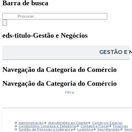
Barra de busca
eds-titulo-Gestão e Negócios
GESTÃO E 
Navegação da Categoria do Comércio
Navegação da Categoria do Comércio
Filtre
Administração
Atendimento ao Cliente
Comércio Exterior
Condomínio, Limpeza e Zeladoria
Contábil e Fiscal
Finanças
Gestão de Pessoas e Liderança
Logística
Secretariado
Ven