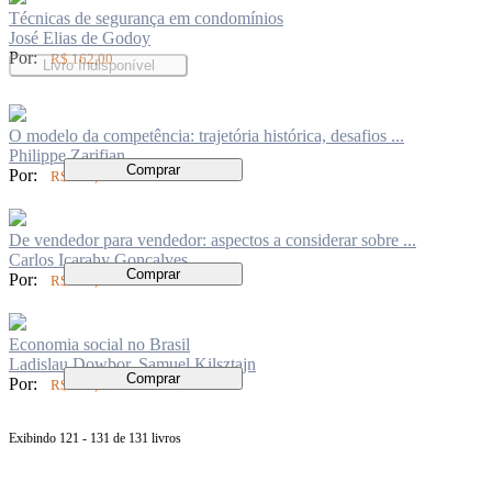
Técnicas de segurança em condomínios
José Elias de Godoy
Por:
R$ 162,00
Livro Indisponível
O modelo da competência: trajetória histórica, desafios ...
Philippe Zarifian
Comprar
Por:
R$ 110,00
De vendedor para vendedor: aspectos a considerar sobre ...
Carlos Icarahy Gonçalves
Comprar
Por:
R$ 140,00
Economia social no Brasil
Ladislau Dowbor, Samuel Kilsztajn
Comprar
Por:
R$ 115,00
Exibindo 121 - 131 de 131 livros
Página