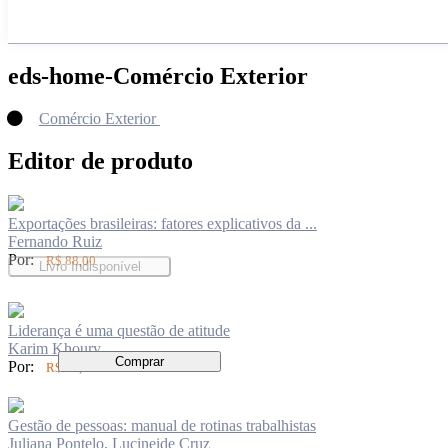
eds-home-Comércio Exterior
Comércio Exterior
Editor de produto
Exportações brasileiras: fatores explicativos da ...
Fernando Ruiz
Por:
R$ 88,00
Livro Indisponível
Liderança é uma questão de atitude
Karim Khoury
Comprar
Por:
R$ 94,00
Gestão de pessoas: manual de rotinas trabalhistas
Juliana Pontelo, Lucineide Cruz