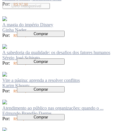
Por:
R$ 97,00
Livro Indisponível
A magia do império Disney
Ginha Nader
Comprar
Por:
R$ 126,00
A sabedoria da qualidade: os desafios dos fatores humanos
Sérgio José Schirato
Comprar
Por:
R$ 104,00
Vire a página: aprenda a resolver conflitos
Karim Khoury
Comprar
Por:
R$ 104,00
Atendimento ao público nas organizações: quando o ...
Edmundo Brandão Dantas
Comprar
Por:
R$ 84,00