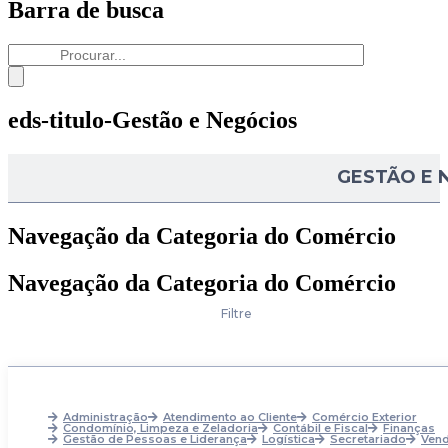
Barra de busca
eds-titulo-Gestão e Negócios
GESTÃO E 
Navegação da Categoria do Comércio
Navegação da Categoria do Comércio
Filtre
Administração
Atendimento ao Cliente
Comércio Exterior
Condomínio, Limpeza e Zeladoria
Contábil e Fiscal
Finanças
Gestão de Pessoas e Liderança
Logística
Secretariado
Ven