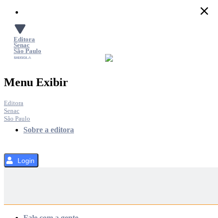
Pular
para
o
Conteúdo
Editora
Senac
São Paulo
SACOLA
MENU
Menu Exibir
Editora
Senac
São Paulo
Sobre a editora
Login
Categorias
Fale com a gente