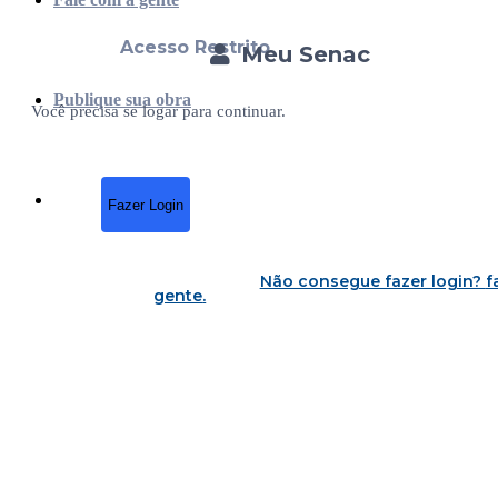
Acesso Restrito
Meu Senac
Publique sua obra
Você precisa se logar para continuar.
Fazer Login
Não consegue fazer login?
f
gente
.