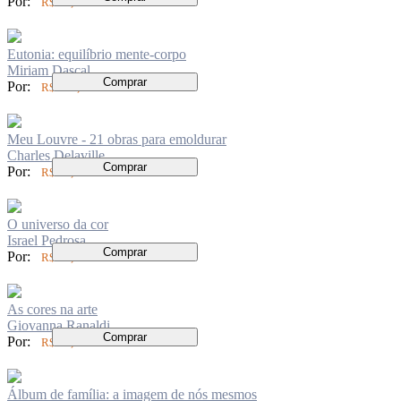
Por:
R$ 94,00
Eutonia: equilíbrio mente-corpo
Miriam Dascal
Comprar
Por:
R$ 104,00
Meu Louvre - 21 obras para emoldurar
Charles Delaville
Comprar
Por:
R$ 94,00
O universo da cor
Israel Pedrosa
Comprar
Por:
R$ 94,00
As cores na arte
Giovanna Ranaldi
Comprar
Por:
R$ 84,00
Álbum de família: a imagem de nós mesmos