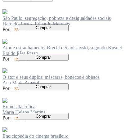
São Paulo: segregação, pobreza e desigualdades sociais
Haroldo Torres, Eduardo Marques
Comprar
Por:
R$ 104,00
Ator e estranhamento: Brecht e Stanislavski, segundo Kusnet
Eraldo Pêra Rizzo
Comprar
Por:
R$ 126,00
O ator e seus duplos: máscaras, bonecos e objetos
Ana Maria Amaral
Comprar
Por:
R$ 109,00
Rumos da crítica
Maria Helena Martins
Comprar
Por:
R$ 74,00
Enciclopédia do cinema brasileiro