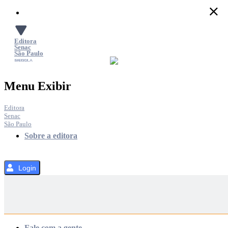
Pular
para
o
Conteúdo
Editora
Senac
São Paulo
SACOLA
MENU
Menu Exibir
Editora
Senac
São Paulo
Sobre a editora
Login
Categorias
Fale com a gente