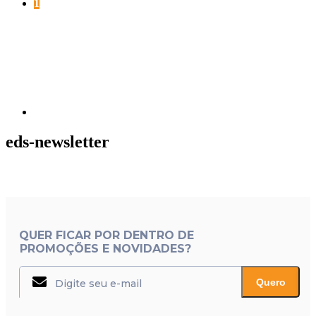
Página
1
Próxima
página
eds-newsletter
QUER FICAR POR DENTRO DE
PROMOÇÕES E NOVIDADES?
Quero