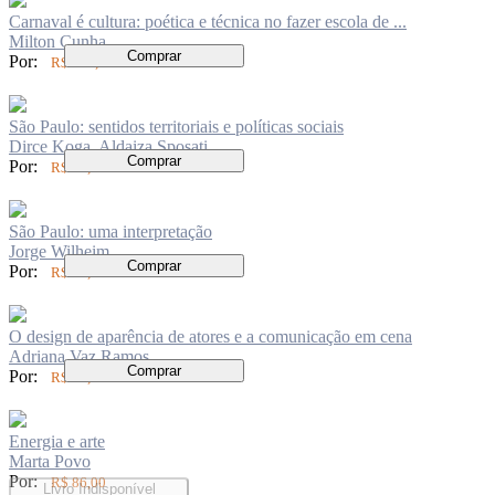
Carnaval é cultura: poética e técnica no fazer escola de ...
Milton Cunha
Comprar
Por:
R$ 299,00
São Paulo: sentidos territoriais e políticas sociais
Dirce Koga, Aldaiza Sposati
Comprar
Por:
R$ 74,00
São Paulo: uma interpretação
Jorge Wilheim
Comprar
Por:
R$ 84,00
O design de aparência de atores e a comunicação em cena
Adriana Vaz Ramos
Comprar
Por:
R$ 84,00
Energia e arte
Marta Povo
Por:
R$ 86,00
Livro Indisponível