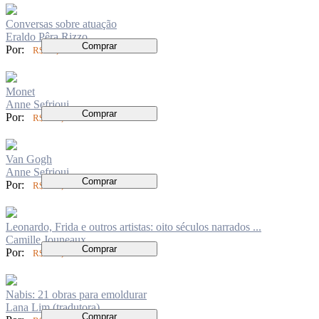
Conversas sobre atuação
Eraldo Pêra Rizzo
Comprar
Por:
R$ 76,00
Monet
Anne Sefrioui
Comprar
Por:
R$ 199,00
Van Gogh
Anne Sefrioui
Comprar
Por:
R$ 199,00
Leonardo, Frida e outros artistas: oito séculos narrados ...
Camille Jouneaux
Comprar
Por:
R$ 179,00
Nabis: 21 obras para emoldurar
Lana Lim (tradutora)
Comprar