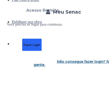
Acesso Restrito
Meu Senac
Publique sua obra
Você precisa se logar para continuar.
Fazer Login
Não consegue fazer login?
f
gente
.