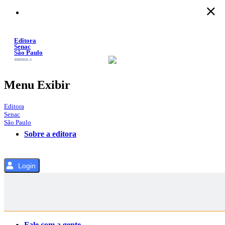
Pular
para
o
Conteúdo
Editora
Senac
São Paulo
SACOLA
MENU
Menu Exibir
Editora
Senac
São Paulo
Sobre a editora
Login
Categorias
Fale com a gente