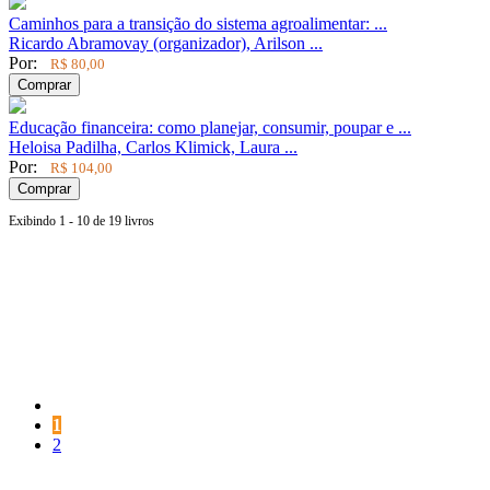
Caminhos para a transição do sistema agroalimentar: ...
Ricardo Abramovay (organizador), Arilson ...
Por:
R$ 80,00
Comprar
Educação financeira: como planejar, consumir, poupar e ...
Heloisa Padilha, Carlos Klimick, Laura ...
Por:
R$ 104,00
Comprar
Exibindo 1 - 10 de 19 livros
Página
anterior
Página
1
Página
2
Próxima
página