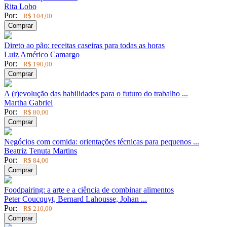
Rita Lobo
Por:
R$ 104,00
Comprar
Direto ao pão: receitas caseiras para todas as horas
Luiz Américo Camargo
Por:
R$ 190,00
Comprar
A (r)evolução das habilidades para o futuro do trabalho ...
Martha Gabriel
Por:
R$ 80,00
Comprar
Negócios com comida: orientações técnicas para pequenos ...
Beatriz Tenuta Martins
Por:
R$ 84,00
Comprar
Foodpairing: a arte e a ciência de combinar alimentos
Peter Coucquyt, Bernard Lahousse, Johan ...
Por:
R$ 210,00
Comprar