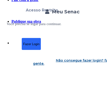
Acesso Restrito
Meu Senac
Publique sua obra
Você precisa se logar para continuar.
Fazer Login
Não consegue fazer login?
f
gente
.